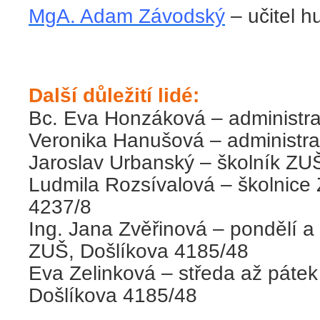
MgA. Adam Závodský
– učitel 
Další důležití lidé:
Bc. Eva Honzáková – administra
Veronika Hanušová – administrat
Jaroslav Urbanský – školník ZU
Ludmila Rozsívalová – školnice
4237/8
Ing. Jana Zvěřinová – pondělí a
ZUŠ, Došlíkova 4185/48
Eva Zelinková – středa až páte
Došlíkova 4185/48