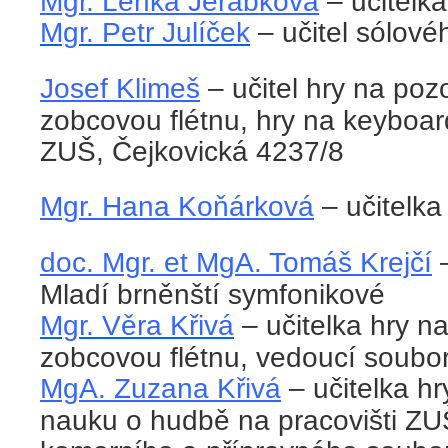
Mgr. Lenka Jeřábková
– učitelk
Mgr. Petr Julíček
– učitel sólov
Josef Klimeš
– učitel hry na poz
zobcovou flétnu, hry na keyboar
ZUŠ, Čejkovická 4237/8
Mgr. Hana Koňárková
– učitelka 
doc. Mgr. et MgA. Tomáš Krejčí
–
Mladí brněnští symfonikové
Mgr. Věra Křivá
– učitelka hry na
zobcovou flétnu, vedoucí soubor
MgA. Zuzana Křivá
– učitelka hr
nauku o hudbě na pracovišti ZU