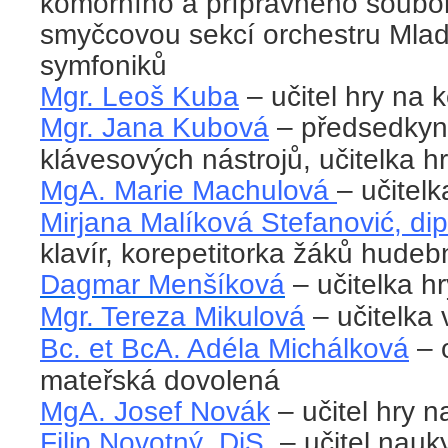
komorního a přípravného soubor
smyčcovou sekcí orchestru Mla
symfoniků
Mgr. Leoš Kuba
– učitel hry na
Mgr. Jana Kubová
– předsedkyn
klávesových nástrojů, učitelka h
MgA. Marie Machulová
– učitelk
Mirjana Malíková Stefanović, dipl
klavír, korepetitorka žáků hude
Dagmar Menšíková
– učitelka hr
Mgr. Tereza Mikulová
– učitelka
Bc. et BcA. Adéla Michálková
– 
mateřská dovolená
MgA. Josef Novák
– učitel hry n
Filip Novotný, DiS.
– učitel nau