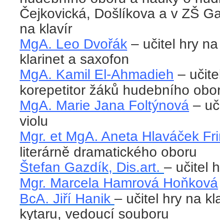
Čejkovická, Došlíkova a v ZŠ Ga
na klavír
MgA. Leo Dvořák
– učitel hry n
klarinet a saxofon
MgA. Kamil El-Ahmadieh
– učitel
korepetitor žáků hudebního obo
MgA. Marie Jana Foltýnová
– uč
violu
Mgr. et MgA. Aneta Hlaváček F
literárně dramatického oboru
Štefan Gazdík, Dis.art.
– učitel 
Mgr. Marcela Hamrová Hoňková
BcA. Jiří Hanik
– učitel hry na k
kytaru, vedoucí souboru