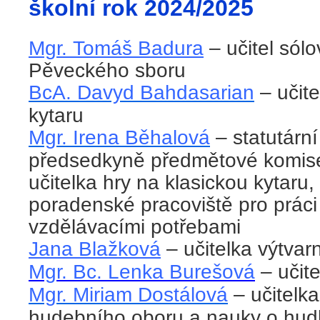
školní rok 2024/2025
Mgr. Tomáš Badura
– učitel sól
Pěveckého sboru
BcA. Davyd Bahdasarian
– učite
kytaru
Mgr. Irena Běhalová
– statutární
předsedkyně předmětové komise
učitelka hry na klasickou kytaru,
poradenské pracoviště pro práci
vzdělávacími potřebami
Jana Blažková
– učitelka výtva
Mgr. Bc. Lenka Burešová
– učit
Mgr. Miriam Dostálová
– učitelka
hudebního oboru a nauky o hu