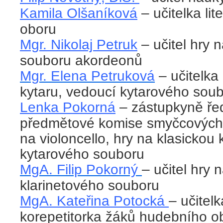
Kamila Olšaníková
– učitelka li
oboru
Mgr. Nikolaj Petruk
– učitel hry 
souboru akordeonů
Mgr. Elena Petruková
– učitelka
kytaru, vedoucí kytarového sou
Lenka Pokorná
– zástupkyně řed
předmětové komise smyčcových n
na violoncello, hry na klasickou 
kytarového souboru
MgA. Filip Pokorný
– učitel hry 
klarinetového souboru
MgA. Kateřina Potocká
– učitelk
korepetitorka žáků hudebního o