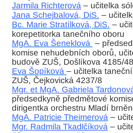
Jarmila Richterová
– učitelka só
Jana Schejbalová, DiS.
– učitelk
Bc. Marie Stratílková, DiS.
– učit
korepetitorka tanečního oboru
MgA. Eva Šeneklová
– předsed
komise nehudebních oborů, učit
budově ZUŠ, Došlíkova 4185/4
Eva Šopíková
– učitelka tanečn
ZUŠ, Čejkovická 4237/8
Mgr. et MgA. Gabriela Tardonov
předsedkyně předmětové komise
dirigentka orchestru Mladí brně
MgA. Patricie Theimerová
– učit
Mgr. Radmila Tkadlčíková
– učit