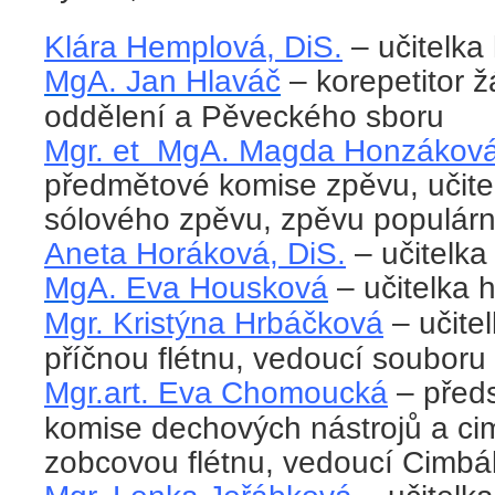
Klára Hemplová, DiS.
– učitelka
MgA. Jan Hlaváč
– korepetitor 
oddělení a Pěveckého sboru
Mgr. et MgA. Magda Honzákov
předmětové komise zpěvu, učitelk
sólového zpěvu, zpěvu populárn
Aneta Horáková, DiS.
– učitelka
MgA. Eva Housková
– učitelka h
Mgr. Kristýna Hrbáčková
– učite
příčnou flétnu, vedoucí souboru
Mgr.art. Eva Chomoucká
– před
komise dechových nástrojů a cim
zobcovou flétnu, vedoucí Cimbá