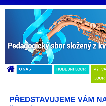
O NÁS
HUDEBNÍ OBOR
VÝTV
OBOR
PŘEDSTAVUJEME VÁM N