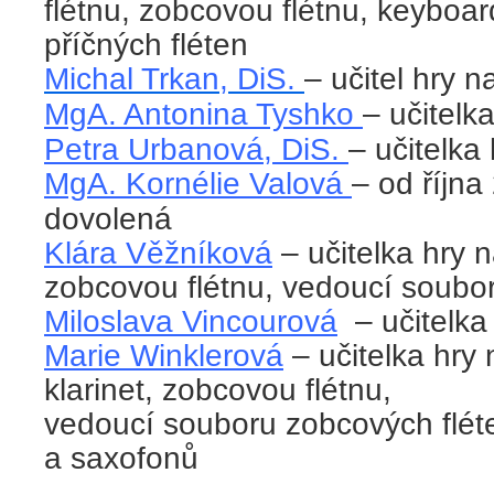
flétnu, zobcovou flétnu, keyboa
příčných fléten
Michal Trkan, DiS.
– učitel hry n
MgA. Antonina Tyshko
– učitelk
Petra Urbanová, DiS.
– učitelka 
MgA. Kornélie Valová
– od říjn
dovolená
Klára Věžníková
– učitelka hry n
zobcovou flétnu, vedoucí soubo
Miloslava Vincourová
– učitelka
Marie Winklerová
– učitelka hry
klarinet, zobcovou flétnu,
vedoucí souboru zobcových fléte
a saxofonů