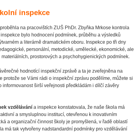
školní inspekce
 proběhla na pracovištích ZUŠ PhDr. Zbyňka Mrkose kontrola
 inspekce bylo hodnocení podmínek, průběhu a výsledků
tvarném a literárně dramatickém oboru. Inspekce po tři dny
pedagogické, personální, metodické, umělecké, ekonomické, ale
ly, materiálních, prostorových a psychohygienických podmínek.
ávěrečné hodnotící inspekční zprávě a ta je zveřejněna na
e protože se Vámi rádi o inspekční zprávu podělíme, můžete si
ro informovanost širší veřejnosti předkládám i dílčí závěry
ek vzdělávání
a inspekce konstatovala, že naše škola má
ktivní a smysluplnou institucí, otevřenou k inovativním
 a organizační činnost školy je promyšlená, v řadě oblastí
ola má tak vytvořeny nadstandardní podmínky pro vzdělávání