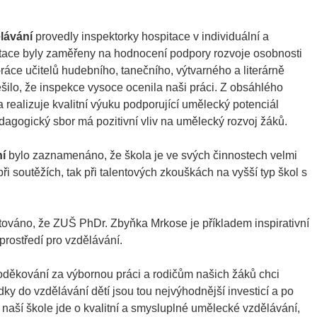
lávání
provedly inspektorky hospitace v individuální a
itace byly zaměřeny na hodnocení podpory rozvoje osobnosti
áce učitelů hudebního, tanečního, výtvarného a literárně
šilo, že inspekce vysoce ocenila naši práci. Z obsáhlého
 realizuje kvalitní výuku podporující umělecký potenciál
edagogický sbor má pozitivní vliv na umělecký rozvoj žáků.
í
bylo zaznamenáno, že škola je ve svých činnostech velmi
ři soutěžích, tak při talentových zkouškách na vyšší typ škol s
továno, že ZUŠ PhDr. Zbyňka Mrkose je příkladem inspirativní
prostředí pro vzdělávání.
oděkování za výbornou práci a rodičům našich žáků chci
ky do vzdělávání dětí jsou tou nejvýhodnější investicí a po
v naší škole jde o kvalitní a smysluplné umělecké vzdělávání,