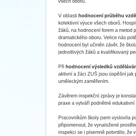
všech oborů.
V oblasti
hodnocení průběhu vzdě
kolektivní výuce všech oborů. Hosp
žáků, na hodnocení forem a metod pr
dramatického oboru. Velice nás potě
hodnocení byl učiněn závěr, že škola
jednotlivých žáků a kvalifikovaný p
Při
hodnocení výsledků vzděláván
aktivní a žáci ZUŠ jsou úspěšní jak p
uměleckým zaměřením.
Závěrem inspekční zprávy je konsta
praxe a vytváří podnětné edukativní 
Pracovníkům školy jsem vyslovila p
připomenout, že vynaložené prostřed
inspekci se i písemně potvrdilo, že 