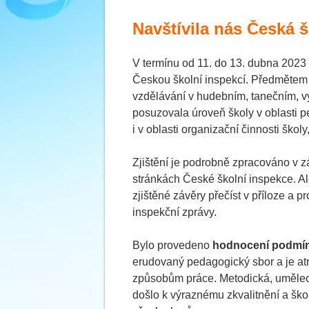
Navštívila nás Česká 
V termínu od 11. do 13. dubna 2023
Českou školní inspekcí. Předmětem
vzdělávání v hudebním, tanečním, vý
posuzovala úroveň školy v oblasti 
i v oblasti organizační činnosti ško
Zjištění je podrobně zpracováno v z
stránkách České školní inspekce. Al
zjištěné závěry přečíst v příloze a p
inspekční zprávy.
Bylo provedeno
hodnocení podmín
erudovaný pedagogický sbor a je atra
způsobům práce. Metodická, umělecká
došlo k výraznému zkvalitnění a šk