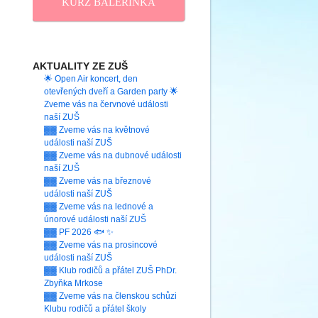
KURZ BALERINKA
AKTUALITY ZE ZUŠ
🌟 Open Air koncert, den
otevřených dveří a Garden party 🌟
Zveme vás na červnové události
naší ZUŠ
▓▓ Zveme vás na květnové
události naší ZUŠ
▓▓ Zveme vás na dubnové události
naší ZUŠ
▓▓ Zveme vás na březnové
události naší ZUŠ
▓▓ Zveme vás na lednové a
únorové události naší ZUŠ
▓▓ PF 2026 🐟 ✨
▓▓ Zveme vás na prosincové
události naší ZUŠ
▓▓ Klub rodičů a přátel ZUŠ PhDr.
Zbyňka Mrkose
▓▓ Zveme vás na členskou schůzi
Klubu rodičů a přátel školy