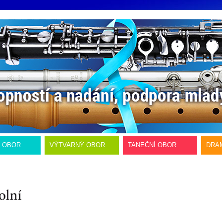
Í OBOR
VÝTVARNÝ OBOR
TANEČNÍ OBOR
DRA