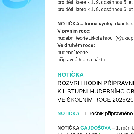
pro děti, které k 1. 9. dosáhnou 5 let
pro děti, které k 1. 9. dosáhnou 6 let
NOTIČKA – forma výuky:
dvouleté
V prvním roce:
hudební teorie „škola hrou“ (výuka p
Ve druhém roce:
hudební teorie
přípravná hra na nástroj.
NOTIČKA
ROZVRH HODIN PŘÍPRAVN
K I. STUPNI HUDEBNÍHO 
VE ŠKOLNÍM ROCE 2025/20
NOTIČKA
– 1. ročník
přípravného 
NOTIČKA
GAJDOŠOVA
– 1. roční