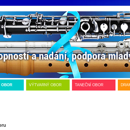
Í OBOR
VÝTVARNÝ OBOR
TANEČNÍ OBOR
DRA
oru