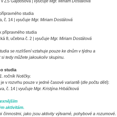
 v ZŠ Gajdošova |
vyučuje Mgr. Miriam Dostálová
 přípravného studia
, č. 14 |
vyučuje Mgr. Miriam Dostálová
k přípravného studia
á 8, učebna č. 2 |
vyučuje Mgr
. Miriam Dostálová
studia se rozlišení vztahuje pouze ke dnům v týdnu a
t si tedy můžete jakoukoliv skupinu.
o studia
 1. ročník Notičky.
 je v rozvrhu pouze v jedné časové variantě (
dle počtu dětí
):
a, č. 14 |
vyučuje Mgr. Kristýna Hrbáčková
lexnějším
m aktivitám.
mi činnostmi, jako jsou aktivity výtvarné, pohybové a rozumové.