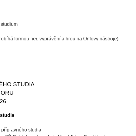
 studium
robíhá formou her, vyprávění a hrou na Orffovy nástroje).
ÉHO STUDIA
OBORU
26
studia
k přípravného studia