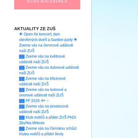
KURZ BALERINKA
AKTUALITY ZE ZUŠ
🌟 Open Air koncert, den
otevřených dveří a Garden party 🌟
Zveme vás na červnové události
naší ZUŠ
▓▓ Zveme vás na květnové
události naší ZUŠ
▓▓ Zveme vás na dubnové události
naší ZUŠ
▓▓ Zveme vás na březnové
události naší ZUŠ
▓▓ Zveme vás na lednové a
únorové události naší ZUŠ
▓▓ PF 2026 🐟 ✨
▓▓ Zveme vás na prosincové
události naší ZUŠ
▓▓ Klub rodičů a přátel ZUŠ PhDr.
Zbyňka Mrkose
▓▓ Zveme vás na členskou schůzi
Klubu rodičů a přátel školy