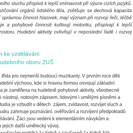
ího sluchu přispívá k lepší vnímavosti při výuce cizích jazyků.
ličování orgánů lidského těla, zvětšuje se dechová kapacita
í správnou činnost hlasivek, mají význam při rozvoji řeči, léčbě
e a pohybové činnosti kultivují motoriku, přispívají k lepší
ostoru. Hudební aktivity ovlivňují v neposlední řadě i rozvoj
m ke vzdělávání
 hudebního oboru ZUŠ
 třída pro nejmenší budoucí muzikanty. V prvním roce děti
dební výchovu, kde si hravou formou osvojují základní
ka je zaměřena na hudebně pohybové aktivity, všeobecné
 nástroji, notovým zápisem, lidovými i umělými písněmi a
tudia je vzbudit v dětech zájem, zvídavost, rozvíjet sluch a
tudiu zahrnuje poznávání, ověřování a rozvíjení předpokladů
ělávání. Žáci jsou vedeni k elementárním návykům a
 jejich další umělecký vývoj.
vyučování probíhá 1x týdně a současně 1x týdně žák