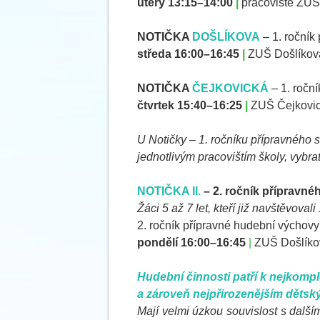
úterý 13:15–14:00
|
pracoviště ZUŠ
NOTIČKA
DOŠLÍKOVA
– 1. ročník
středa 16:00–16:45
|
ZUŠ Došlíkova
NOTIČKA
ČEJKOVICKÁ
– 1. roční
čtvrtek 15:40–16:25
|
ZUŠ Čejkovick
U Notičky – 1. ročníku přípravného 
jednotlivým pracovištím školy, vybra
NOTIČKA II.
– 2. ročník
přípravnéh
Žáci 5 až 7 let, kteří již navštěvovali
2. ročník přípravné hudební výchovy
pondělí 16:00–16:45
|
ZUŠ Došlíkov
Hudební činnosti patří k nejkomp
a zároveň nejpřirozenějším dětský
Mají velmi úzkou souvislost s další