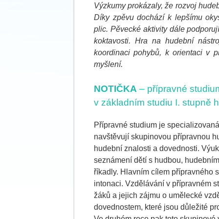
Výzkumy prokázaly, že rozvoj hudebn
Díky zpěvu dochází k lepšímu okys
plic. Pěvecké aktivity dále podporuj
koktavosti. Hra na hudební nástroj
koordinaci pohybů, k orientaci v pr
myšlení.
NOTIČKA
– přípravné studiu
v základním studiu I. stupně
Přípravné studium je specializovaná
navštěvují skupinovou přípravnou hu
hudební znalosti a dovednosti. Výu
seznámení dětí s hudbou, hudebními
říkadly. Hlavním cílem přípravného s
intonaci. Vzdělávání v přípravném s
žáků a jejich zájmu o umělecké vzd
dovednostem, které jsou důležité pro
Ve druhém roce pak toto skupinové 