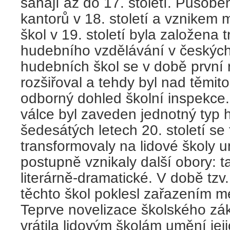
sahají až do 17. století. Působe
kantorů v 18. století a vznikem
škol v 19. století byla založena
hudebního vzdělávání v českýc
hudebních škol se v době první 
rozšiřoval a tehdy byl nad těmit
odborný dohled školní inspekce
válce byl zaveden jednotný typ 
šedesátých letech 20. století se 
transformovaly na lidové školy u
postupně vznikaly další obory: t
literárně-dramatické. V době tz
těchto škol poklesl zařazením me
Teprve novelizace školského zá
vrátila lidovým školám umění jej