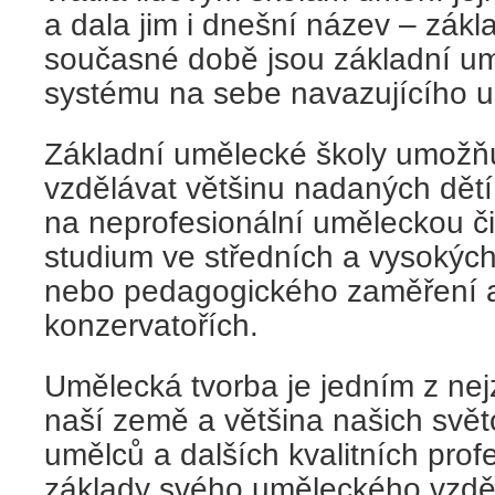
a dala jim i dnešní název – zák
současné době jsou základní um
systému na sebe navazujícího 
Základní umělecké školy umožňuj
vzdělávat většinu nadaných dětí 
na neprofesionální uměleckou č
studium ve středních a vysokýc
nebo pedagogického zaměření a
konzervatořích.
Umělecká tvorba je jedním z ne
naší země a většina našich svě
umělců a dalších kvalitních prof
základy svého uměleckého vzděl