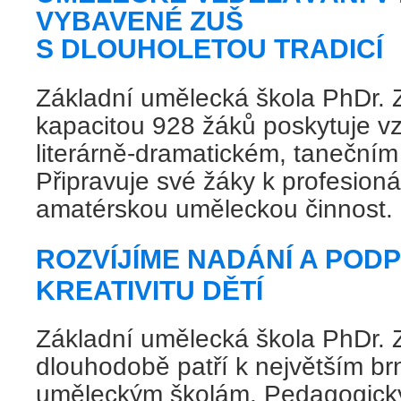
VYBAVENÉ ZUŠ
S DLOUHOLETOU TRADICÍ
Základní umělecká škola PhDr.
kapacitou 928 žáků poskytuje v
literárně-dramatickém, tanečním
Připravuje své žáky k profesioná
amatérskou uměleckou činnost.
ROZVÍJÍME NADÁNÍ A PO
KREATIVITU DĚTÍ
Základní umělecká škola PhDr.
dlouhodobě patří k největším b
uměleckým školám. Pedagogický