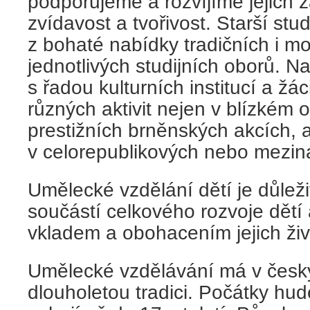
podporujeme a rozvíjíme jejich 
zvídavost a tvořivost. Starší st
z bohaté nabídky tradičních i m
jednotlivých studijních oborů. N
s řadou kulturních institucí a žá
různých aktivit nejen v blízkém 
prestižních brněnských akcích, a
v celorepublikových nebo mezin
Umělecké vzdělání dětí je důlež
součástí celkového rozvoje dětí
vkladem a obohacením jejich živ
Umělecké vzdělávání má v česk
dlouholetou tradici. Počátky hu