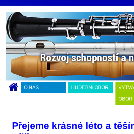
O NÁS
HUDEBNÍ OBOR
VÝTV
OBOR
Přejeme krásné léto a těší