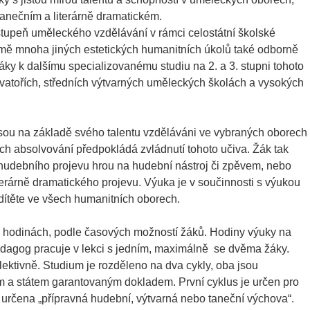
anečním a literárně dramatickém.
tupeň uměleckého vzdělávání v rámci celostátní školské
omě mnoha jiných estetických humanitních úkolů také odborně
áky k dalšímu specializovanému studiu na 2. a 3. stupni tohoto
atořích, středních výtvarných uměleckých školách a vysokých
jsou na základě svého talentu vzděláváni ve vybraných oborech
 absolvování předpokládá zvládnutí tohoto učiva. Žák tak
hudebního projevu hrou na hudební nástroj či zpěvem, nebo
iterárně dramatického projevu. Výuka je v součinnosti s výukou
 dítěte ve všech humanitních oborech.
 hodinách, podle časových možností žáků. Hodiny výuky na
pedagog pracuje v lekci s jedním, maximálně se dvěma žáky.
ektivně. Studium je rozděleno na dva cykly, oba jsou
 a státem garantovaným dokladem. První cyklus je určen pro
e určena „přípravná hudební, výtvarná nebo taneční výchova“.