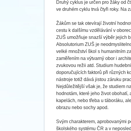
Druhý cyklus je určen pro žáky od čtr
ve druhém cyklu trvá čtyři roky. Na
Žákům se tak otevírají životní hodnot
cestu k dalšímu vzdělávání v oborec
ZUŠ umožňuje snazší výběr jejich b
Absolutorium ZUŠ je neodmyslitelnou
velké množství škol s humanitním z
zaměřením na výtvarný obor i archite
zvukovou režii atd. Studium hudebn
doporučujících faktorů při různých
nástroje totiž dává jistou záruku pra
Nejdůležitější však je, že studiem n
hodnotám, které jeho život obohatí,
kapelách, nebo třeba u táboráku, ale
obrazu nebo sochy apod.
Svým charakterem, aprobovanými pe
školského systému ČR a v neposlední