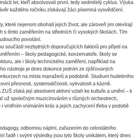
nácti let, kteří absolvovali první, tedy sedmiletý cyklus. Výuka
 závěr každého ročníku získávají žáci písemná vysvědčení.
y, které nejenom obohatí jejich život, ale zároveň jim otevírají
h s tímto zaměřením na středních či vysokých školách. Tím
udoucího povolání.
 součástí nezbytných doporučujících faktorů pro přijetí na
aměřením – školy pedagogické, konzervatoře, školy se
kturu, ale i školy technického zaměření, například na
ího nástroje je dnes dokonce jedním ze zjišťovaných
 konkurzech na místa manažerů a podobně. Studium hudebního
covní přesnosti, systematičnosti, vytrvalosti a kázně.
a ZUŠ získá její absolvent aktivní vztah ke kultuře a umění – k
 ať už společným muzicírováním v různých orchestrech,
 i vnitřním vnímáním krás a jejich zachycení třeba v podobě
dagogy, odbornou náplní, zařazením do celostátního
 řadě i svými výsledky jsou tyto školy unikátem, který dnes