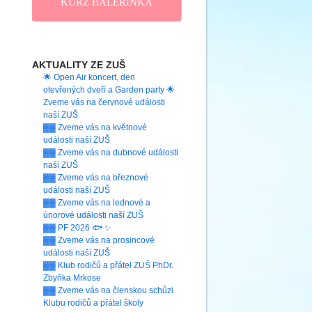
KURZ BALERINKA
AKTUALITY ZE ZUŠ
🌟 Open Air koncert, den
otevřených dveří a Garden party 🌟
Zveme vás na červnové události
naší ZUŠ
▓▓ Zveme vás na květnové
události naší ZUŠ
▓▓ Zveme vás na dubnové události
naší ZUŠ
▓▓ Zveme vás na březnové
události naší ZUŠ
▓▓ Zveme vás na lednové a
únorové události naší ZUŠ
▓▓ PF 2026 🐟 ✨
▓▓ Zveme vás na prosincové
události naší ZUŠ
▓▓ Klub rodičů a přátel ZUŠ PhDr.
Zbyňka Mrkose
▓▓ Zveme vás na členskou schůzi
Klubu rodičů a přátel školy