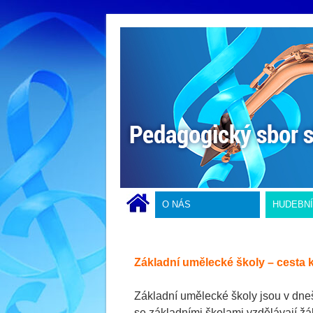
O NÁS
HUDEBN
Základní umělecké školy – cesta 
Základní umělecké školy jsou v dne
se základními školami vzdělávají žá