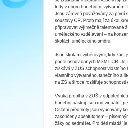
tedy v oboru hudebním, výtvarném, t
Jsou zároveň považovány za první s
soustavy ČR. Proto mají za úkol kr
připravovat výjimečně talentované ž
uměleckého vzdělávání – na konzerv
školách uměleckého směru.
Jsou školami výběrovými, kdy žáci 
podle osnov daných MŠMT ČR. Jejich
získává v ZUŠ schopnost vlastního 
vlastního výtvarného, tanečního a l
na ZŠ a široce rozšiřuje schopnosti
Výuka probíhá v ZUŠ v odpoledních
hudební nástroj jsou individuální, 
Ostatní předměty jsou vyučovány kol
zakončeny absolutoriem – písemným
žáky od sedmi let. Pro děti mladší j