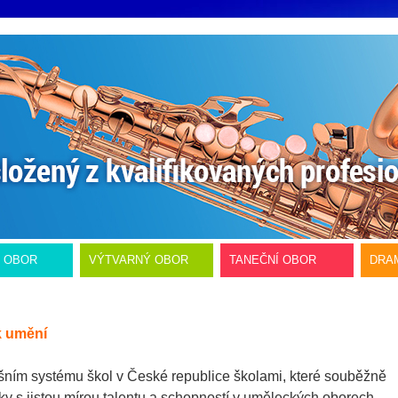
Í OBOR
VÝTVARNÝ OBOR
TANEČNÍ OBOR
DRA
k umění
šním systému škol v České republice školami, které souběžně
ky s jistou mírou talentu a schopností v uměleckých oborech,