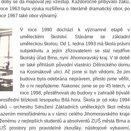
doby se dá mapovat její vzestup. Každoročně přibývalo žáků,
oce 1963 byla výuka rozšířena o literárně dramatický obor, po
roce 1967 také obor výtvarný.
V roce 1990 dochází k významné etapě v
uměleckém školství. Stáváme se základní
uměleckou školou. Od 1. ledna 1993 má škola právní
subjektivitu a jejím zřizovatelem se stal nejdříve
školský úřad Brno, nyní Jihomoravský kraj. V té době
se také přihlásili původní vlastníci Dělnického domu
na Kosmákově ulici. Ač jsme si byli vědomi, že jim
budova byla odebrána neprávem, přesto jsme věřili,
že o ni nepřijdeme. Nakonec jsme se po 45 letech, v
roce 1998, přestěhovali do budovy v zahradě bývalé
ostřední blízkosti lesoparku Bílá hora. Škola je od roku 1994
iků – orchestru Sdružení Základních uměleckých škol města
azením mimořádnému a v rámci celého Jihomoravského kraje
ženému z nejlepších studentů a absolventů ZUŠ města Brna a
UŠ prostory pro pravidelné zkoušky, nástrojové vybavení,