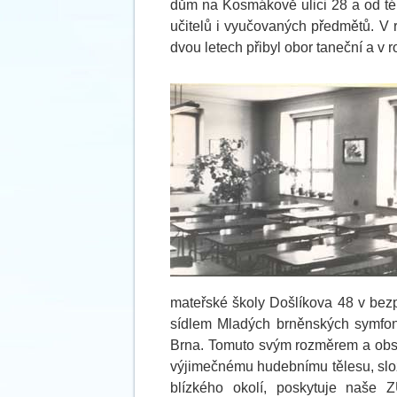
dům na Kosmákově ulici 28 a od té 
učitelů i vyučovaných předmětů. V r
dvou letech přibyl obor taneční a v 
mateřské školy Došlíkova 48 v bezpr
sídlem Mladých brněnských symfon
Brna. Tomuto svým rozměrem a obs
výjimečnému hudebnímu tělesu, slo
blízkého okolí, poskytuje naše Z