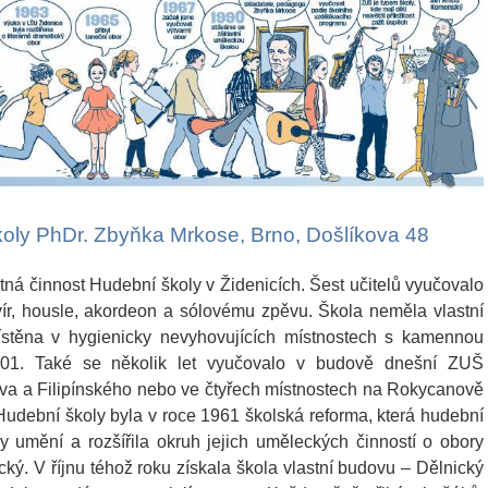
koly PhDr. Zbyňka Mrkose, Brno, Došlíkova 48
ná činnost Hudební školy v Židenicích. Šest učitelů vyučovalo
ír, housle, akordeon a sólovému zpěvu. Škola neměla vlastní
stěna v hygienicky nevyhovujících místnostech s kamennou
101. Také se několik let vyučovalo v budově dnešní ZUŠ
va a Filipínského nebo ve čtyřech místnostech na Rokycanově
Hudební školy byla v roce 1961 školská reforma, která hudební
 umění a rozšířila okruh jejich uměleckých činností o obory
ický. V říjnu téhož roku získala škola vlastní budovu – Dělnický