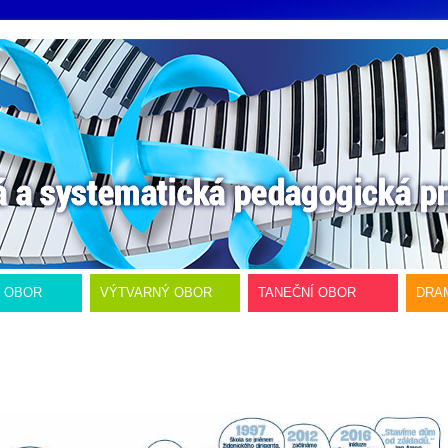
Í OBOR
VÝTVARNÝ OBOR
TANEČNÍ OBOR
DRA