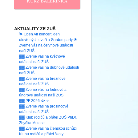
KURZ BALERINKA
AKTUALITY ZE ZUŠ
🌟 Open Air koncert, den
otevřených dveří a Garden party 🌟
Zveme vás na červnové události
naší ZUŠ
▓▓ Zveme vás na květnové
události naší ZUŠ
▓▓ Zveme vás na dubnové události
naší ZUŠ
▓▓ Zveme vás na březnové
události naší ZUŠ
▓▓ Zveme vás na lednové a
únorové události naší ZUŠ
▓▓ PF 2026 🐟 ✨
▓▓ Zveme vás na prosincové
události naší ZUŠ
▓▓ Klub rodičů a přátel ZUŠ PhDr.
Zbyňka Mrkose
▓▓ Zveme vás na členskou schůzi
Klubu rodičů a přátel školy