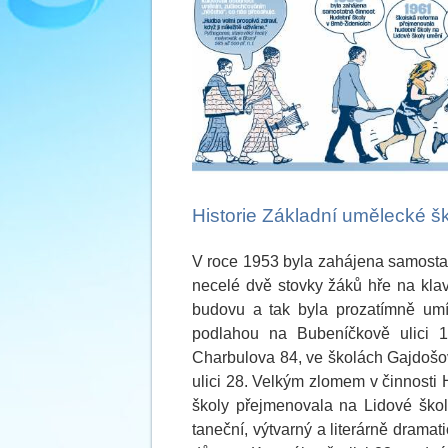
Historie Základní umělecké š
V roce 1953 byla zahájena samostat
necelé dvě stovky žáků hře na klav
budovu a tak byla prozatímně umí
podlahou na Bubeníčkově ulici 
Charbulova 84, ve školách Gajdošo
ulici 28. Velkým zlomem v činnosti 
školy přejmenovala na Lidové školy
taneční, výtvarný a literárně dramat