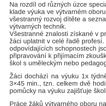
Na rozdíl od různých úzce speci
klade výuka ve výtvarném obor
všestranný rozvoj dítěte a sezn
výtvarných technik.
Všestranné znalosti získané v 
žáci uplatnit v celé řadě profesí
odpovídajících schopnostech jso
připravování k přijímacím zkouš
škol s uměleckým nebo pedago
Žáci dochází na výuku 1x týdně
3×45 min., tzn. celkem dvě hod
pomůcky na výuku zajišťuje škol
Práce žáků výtvarného oboru na