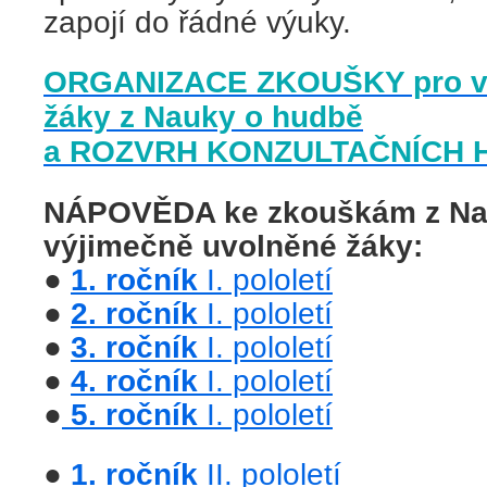
zapojí do řádné výuky.
ORGANIZACE ZKOUŠKY pro vý
žáky z Nauky o hudbě
a ROZVRH KONZULTAČNÍCH 
NÁPOVĚDA ke zkouškám z Na
výjimečně uvolněné žáky:
●
1. ročník
I. pololetí
●
2. ročník
I. pololetí
●
3. ročník
I. pololetí
●
4. ročník
I. pololetí
●
5. ročník
I. pololetí
●
1. ročník
II. pololetí