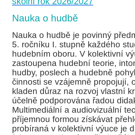
školní rok 2026/2027
Nauka o hudbě
Nauka o hudbě je povinný předm
5. ročníku I. stupně každého stu
hudebním oboru. V kolektivní v
zastoupena hudební teorie, into
hudby, poslech a hudebně pohy
činnosti se vzájemně propojují, o
kladen důraz na rozvoj vlastní kr
účelně podporována řadou dida
Multimediální a audiovizuální t
příjemnou formou získávat přehl
probíraná v kolektivní výuce je 