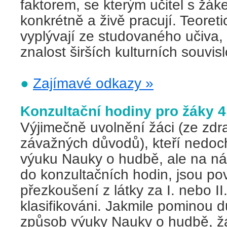
faktorem, se kterým učitel s žá
konkrétně a živě pracují. Teoret
vyplývají ze studovaného učiva,
znalost širších kulturních souvisl
●
Zajímavé odkazy »
Konzultační hodiny pro žáky 4.
Výjimečně uvolnění žáci (ze zdr
závažných důvodů), kteří nedoc
výuku Nauky o hudbě, ale na ná
do konzultačních hodin, jsou po
přezkoušení z látky za I. nebo II.
klasifikováni. Jakmile pominou 
způsob výuky Nauky o hudbě, ž