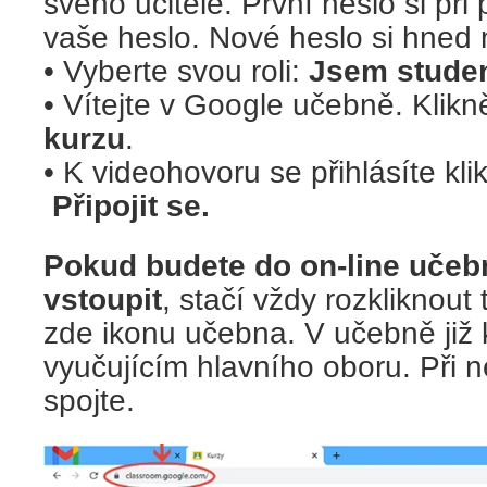
svého učitele. První heslo si při
vaše heslo. Nové heslo si hned
• Vyberte svou roli:
Jsem studen
• Vítejte v Google učebně. Klikn
kurzu
.
• K videohovoru se přihlásíte kl
Připojit se.
Pokud budete do on-line učeb
vstoupit
, stačí vždy rozkliknout
zde ikonu učebna. V učebně již 
vyučujícím hlavního oboru. Při 
spojte.