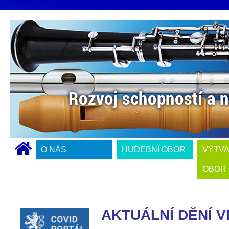
O NÁS
HUDEBNÍ OBOR
VÝTV
OBOR
AKTUÁLNÍ DĚNÍ V