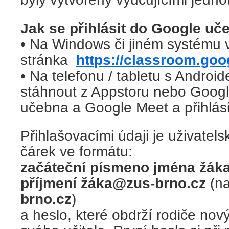
Jak se přihlásit do Google uč
• Na Windows či jiném systému v
stránka
https://classroom.go
• Na telefonu / tabletu s Andro
stáhnout z Appstoru nebo Googl
učebna a Google Meet a přihlási
Přihlašovacími údaji je uživate
čárek ve formátu:
začáteční písmeno jména žák
příjmení žáka@zus-brno.cz
(na
brno.cz
)
a heslo, které obdrží rodiče nov