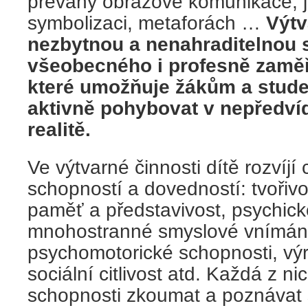
převahy obrazové komunikace, jež
symbolizaci, metaforách …
Výtv
nezbytnou a nenahraditelnou 
všeobecného i profesně zamě
které umožňuje žákům a stude
aktivně pohybovat v nepředvída
realitě.
Ve výtvarné činnosti dítě rozvíjí
schopností a dovedností: tvořivo
paměť a představivost, psychic
mnohostranné smyslové vnímání 
psychomotorické schopnosti, vý
sociální citlivost atd. Každá z n
schopnosti zkoumat a poznávat 