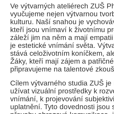
Ve výtvarných ateliérech ZUŠ P
vyučujeme nejen výtvarnou tvorb
kulturu. Naší snahou je vychovávat
kteří jsou vnímaví k životnímu pro
záleží jim na něm a mají empatii
je estetické vnímání světa. Výtv
stává celoživotním koníčkem, al
Žáky, kteří mají zájem a patřičn
připravujeme na talentové zkouš
Cílem výtvarného studia ZUŠ je 
užívat vizuální prostředky k roz
vnímání, k projevování subjekti
uplatnění. Tyto dovednosti jsou s