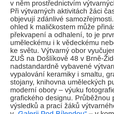
v něm prostřednictvím výtvarných
Při výtvarných aktivitách žáci č
objevují zdánlivé samozřejmosti.
ohled k maličkostem může přiná
překvapení a odhalení, to je prv
uměleckému i k vědeckému nebo
ke světu. Výtvarný obor vyučuj
ZUŠ na Došlíkově 48 v Brně-Žid
nadstandardně vybavené výtvarn
vypalování keramiky i smaltu, gra
stojany, knihovna uměleckých pu
moderní obory – výuku fotografie
grafického designu. Průběžnou p
výsledků a prací žáků výtvarnéh
v
„Galerii Pod Bílendou“
– v kom