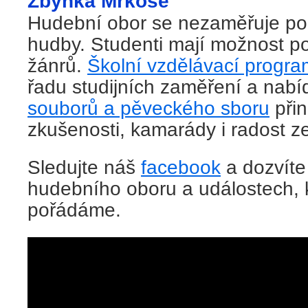
Zbyňka Mrkose
Hudební obor se nezaměřuje pou
hudby. Studenti mají možnost 
žánrů.
Školní vzdělávací progra
řadu studijních zaměření a nabí
souborů a pěveckého sboru
při
zkušenosti, kamarády i radost z
Sledujte náš
facebook
a dozvíte 
hudebního oboru a událostech, 
pořádáme.