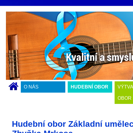
O NÁS
HUDEBNÍ OBOR
VÝTV
OBOR
Hudební obor Základní umělec