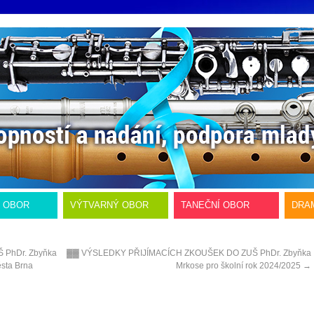
Í OBOR
VÝTVARNÝ OBOR
TANEČNÍ OBOR
DRA
Š PhDr. Zbyňka
▓▓ VÝSLEDKY PŘIJÍMACÍCH ZKOUŠEK DO ZUŠ PhDr. Zbyňka
sta Brna
Mrkose pro školní rok 2024/2025
→