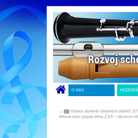
O NÁS
HUDEBN
←
▓▓ Výstavu studentů výtvarných ateliérů ZU
Mrkose letos spojuje téma „ČAS“ – Muzeum mě