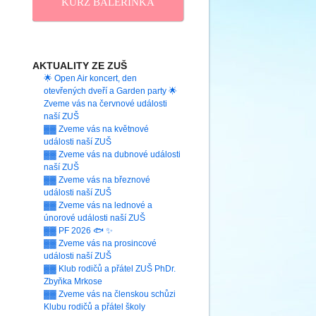
KURZ BALERINKA
AKTUALITY ZE ZUŠ
🌟 Open Air koncert, den
otevřených dveří a Garden party 🌟
Zveme vás na červnové události
naší ZUŠ
▓▓ Zveme vás na květnové
události naší ZUŠ
▓▓ Zveme vás na dubnové události
naší ZUŠ
▓▓ Zveme vás na březnové
události naší ZUŠ
▓▓ Zveme vás na lednové a
únorové události naší ZUŠ
▓▓ PF 2026 🐟 ✨
▓▓ Zveme vás na prosincové
události naší ZUŠ
▓▓ Klub rodičů a přátel ZUŠ PhDr.
Zbyňka Mrkose
▓▓ Zveme vás na členskou schůzi
Klubu rodičů a přátel školy