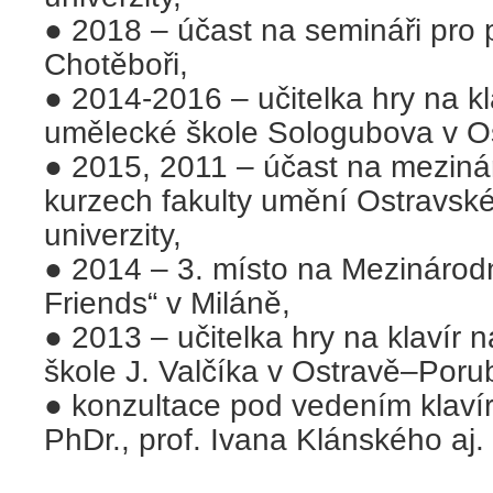
● 2018 – účast na semináři pro 
Chotěboři,
● 2014-2016 – učitelka hry na kl
umělecké škole Sologubova v O
● 2015, 2011 – účast na mezinár
kurzech fakulty umění Ostravsk
univerzity,
● 2014 – 3. místo na Mezinárodn
Friends“ v Miláně,
● 2013 – učitelka hry na klavír 
škole J. Valčíka v Ostravě–Poru
● konzultace pod vedením klaví
PhDr., prof. Ivana Klánského aj.