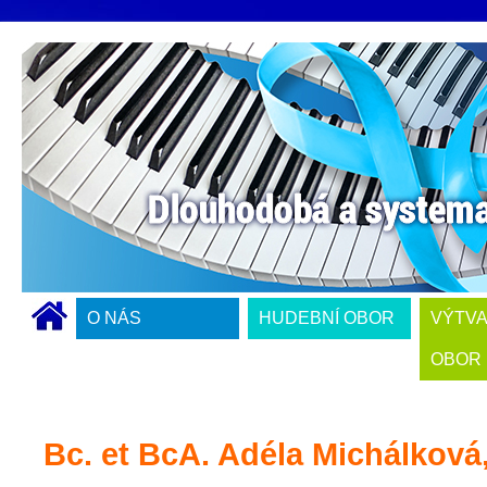
O NÁS
HUDEBNÍ OBOR
VÝTV
OBOR
Bc. et BcA. Adéla Michálková,