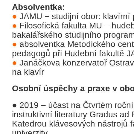
Absolventka:
●
JAMU − studijní obor: klavírní
●
Filosofická fakulta MU – hude
bakalářského studijního progra
●
absolventka Metodického centr
pedagogů při Hudební fakultě 
●
Janáčkova konzervatoř Ostrava 
na klavír
Osobní úspěchy a praxe v obo
● 2019 – účast na Čtvrtém ročník
instruktivní literatury Gradus 
Katedrou klávesových nástrojů 
univerzity,