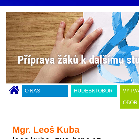
O NÁS
HUDEBNÍ OBOR
VÝTV
OBOR
Mgr. Leoš Kuba