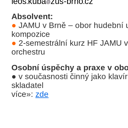
leos
kuba
zus-brno
cz
Absolvent:
●
JAMU v Brně – obor hudební 
kompozice
●
2-semestrální kurz HF JAMU v 
orchestru
Osobní úspěchy a praxe v obo
●
v současnosti činný jako klavír
skladatel
více»:
zde