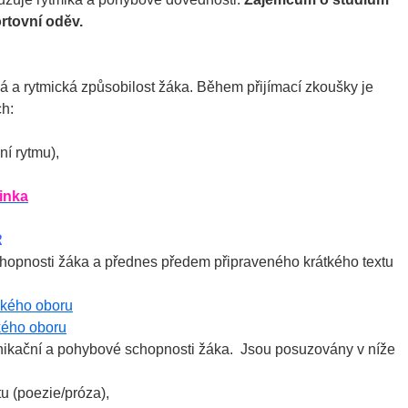
ortovní oděv.
á a rytmická způsobilost žáka. Během přijímací zkoušky je
h:
ní rytmu),
inka
R
hopnosti žáka a přednes předem připraveného krátkého textu
ckého oboru
kého oboru
nikační a pohybové schopnosti žáka. Jsou posuzovány v níže
u (poezie/próza),