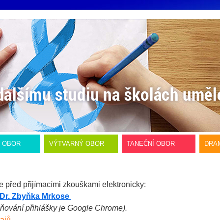
Í OBOR
VÝTVARNÝ OBOR
TANEČNÍ OBOR
DRA
e před přijímacími zkouškami elektronicky:
hDr. Zbyňka Mrkose
ňování přihlášky je Google Chrome).
ajů.