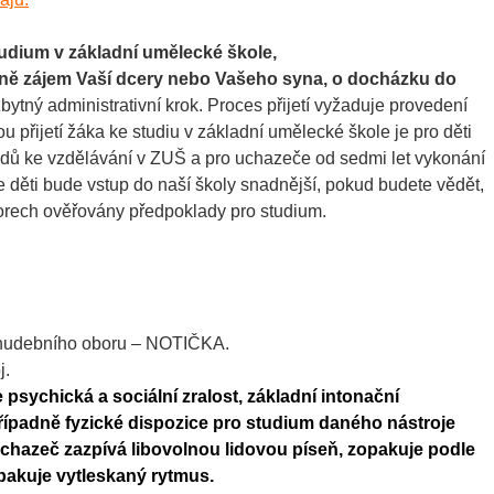
tudium v základní umělecké škole,
dně zájem Vaší dcery nebo Vašeho syna, o docházku do
zbytný administrativní krok. Proces přijetí vyžaduje provedení
 přijetí žáka ke studiu v základní umělecké škole je pro děti
ladů ke vzdělávání v ZUŠ a pro uchazeče od sedmi let vykonání
e děti bude vstup do naší školy snadnější, pokud budete vědět,
oborech ověřovány předpoklady pro studium.
um hudebního oboru – NOTIČKA.
j.
 psychická a sociální zralost, základní intonační
řípadně fyzické dispozice pro studium daného nástroje
chazeč zazpívá libovolnou lidovou píseň, zopakuje podle
opakuje vytleskaný rytmus.