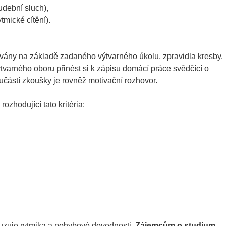
udební sluch),
tmické cítění).
vány na základě zadaného výtvarného úkolu, zpravidla kresby.
varného oboru přinést si k zápisu domácí práce svědčící o
částí zkoušky je rovněž motivační rozhovor.
ozhodující tato kritéria:
osuzuje rytmika a pohybové dovednosti.
Zájemcům o studium