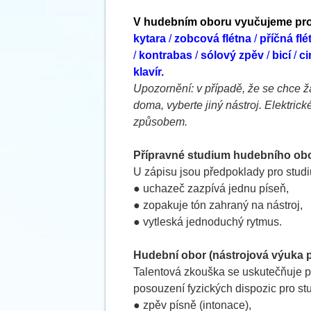
V hudebním oboru vyučujeme pro d
kytara
/
zobcová flétna
/
příčná fl
/
kontrabas
/
sólový zpěv
/
bicí
/
ci
klavír.
Upozornění: v případě, že se chce žá
doma, vyberte jiný nástroj. Elektric
způsobem.
Přípravné studium hudebního oboru
U zápisu jsou předpoklady pro studi
● uchazeč zazpívá jednu píseň,
● zopakuje tón zahraný na nástroj,
● vytleská jednoduchý rytmus.
Hudební obor (nástrojová výuka pr
Talentová zkouška se uskutečňuje p
posouzení fyzických dispozic pro st
● zpěv písně (intonace),