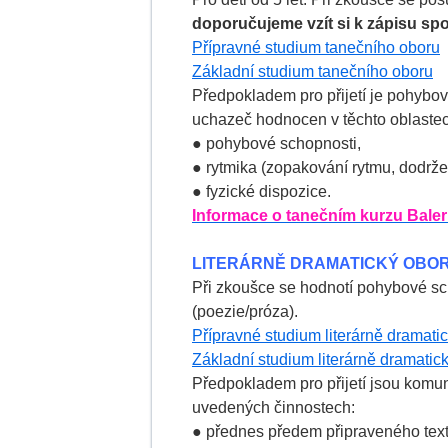
doporučujeme
vzít si k zápisu sp
Přípravné studium tanečního oboru
Základní studium tanečního oboru
Předpokladem pro přijetí je pohybov
uchazeč hodnocen v těchto oblastec
● pohybové schopnosti,
● rytmika (zopakování rytmu, dodrže
● fyzické dispozice.
Informace o tanečním kurzu Baler
LITERÁRNĚ DRAMATICKÝ OBO
Při zkoušce se hodnotí pohybové sc
(poezie/próza).
Přípravné studium literárně dramati
Základní studium literárně dramatic
Předpokladem pro přijetí jsou komu
uvedených činnostech:
● přednes předem připraveného text