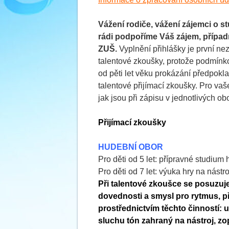
Vážení rodiče, vážení zájemci o s
rádi podpoříme Váš zájem, přípa
ZUŠ.
Vyplnění přihlášky je první ne
talentové zkoušky, protože podmínkou
od pěti let věku prokázání předpok
talentové přijímací zkoušky. Pro vaš
jak jsou při zápisu v jednotlivých 
Přijímací zkoušky
HUDEBNÍ OBOR
Pro děti od 5 let: přípravné studi
Pro děti od 7 let: výuka hry na nástro
Při talentové zkoušce se posuzuje
dovednosti a smysl pro rytmus, p
prostřednictvím těchto činností:
u
sluchu tón zahraný na nástroj, z