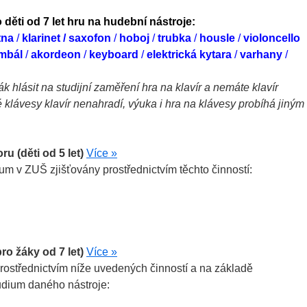
ěti od 7 let hru na hudební nástroje:
étna
/
klarinet / saxofon
/
hoboj
/
trubka
/
housle
/
violoncello
mbál
/
akordeon
/
keyboard
/
elektrická kytara
/
varhany
/
k hlásit na studijní zaměření hra na klavír a nemáte klavír
ké klávesy klavír nenahradí, výuka i hra na klávesy probíhá jiným
 (děti od 5 let)
Více »
um v ZUŠ zjišťovány prostřednictvím těchto činností:
o žáky od 7 let)
Více »
rostřednictvím níže uvedených činností a na základě
udium daného nástroje: