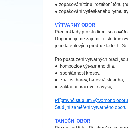
● zopakování tónu, rozlišení tónů (h
● zopakování vytleskaného rytmu (ry
VÝTVARNÝ OBOR
Předpoklady pro studium jsou ověřo
Doporučujeme zájemci o studium výt
jeho talentových předpokladech. Sou
Pro posouzení výtvarných prací jsou r
● kompozice výtvarného díla,
● spontánnost kresby,
● znalost barev, barevná skladba,
● základní pracovní návyky,
Přípravné studium výtvarného oboru
Studijní zaměření výtvarného oboru
TANEČNÍ OBOR
Pro děti od 5 let. Při zkoušce se p