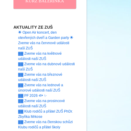
KURZ BALERINKA
AKTUALITY ZE ZUŠ
🌟 Open Air koncert, den
otevřených dveří a Garden party 🌟
Zveme vás na červnové události
naší ZUŠ
▓▓ Zveme vás na květnové
události naší ZUŠ
▓▓ Zveme vás na dubnové události
naší ZUŠ
▓▓ Zveme vás na březnové
události naší ZUŠ
▓▓ Zveme vás na lednové a
únorové události naší ZUŠ
▓▓ PF 2026 🐟 ✨
▓▓ Zveme vás na prosincové
události naší ZUŠ
▓▓ Klub rodičů a přátel ZUŠ PhDr.
Zbyňka Mrkose
▓▓ Zveme vás na členskou schůzi
Klubu rodičů a přátel školy