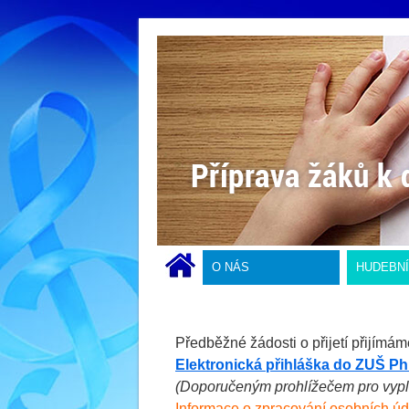
O NÁS
HUDEBN
Předběžné žádosti o přijetí přijímám
Elektronická přihláška do ZUŠ P
(Doporučeným prohlížečem pro vypl
Informace o zpracování osobních úd