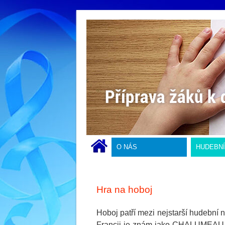
O NÁS
HUDEBN
Hra na hoboj
Hoboj patří mezi nejstarší hudební 
Francii je znám jako CHALUMEAU ne