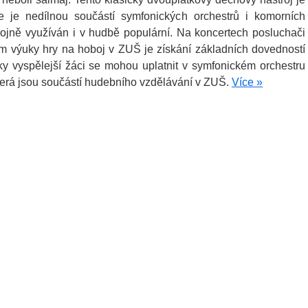
e je nedílnou součástí symfonických orchestrů i komorních
ojně využíván i v hudbě populární. Na koncertech posluchači
m výuky hry na hoboj v ZUŠ je získání základních dovedností
sky vyspělejší žáci se mohou uplatnit v symfonickém orchestru
erá jsou součástí hudebního vzdělávání v ZUŠ.
Více »