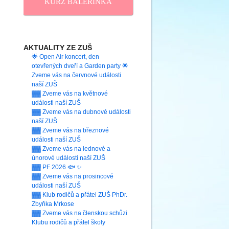
KURZ BALERINKA
AKTUALITY ZE ZUŠ
🌟 Open Air koncert, den
otevřených dveří a Garden party 🌟
Zveme vás na červnové události
naší ZUŠ
▓▓ Zveme vás na květnové
události naší ZUŠ
▓▓ Zveme vás na dubnové události
naší ZUŠ
▓▓ Zveme vás na březnové
události naší ZUŠ
▓▓ Zveme vás na lednové a
únorové události naší ZUŠ
▓▓ PF 2026 🐟 ✨
▓▓ Zveme vás na prosincové
události naší ZUŠ
▓▓ Klub rodičů a přátel ZUŠ PhDr.
Zbyňka Mrkose
▓▓ Zveme vás na členskou schůzi
Klubu rodičů a přátel školy