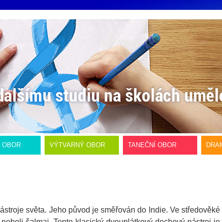
Í OBOR
VÝTVARNÝ OBOR
TANEČNÍ OBOR
DRA
nástroje světa. Jeho původ je směřován do Indie. Ve středověké
boli šalmaj. Tento klasický dvouplátkový dechový nástroj je