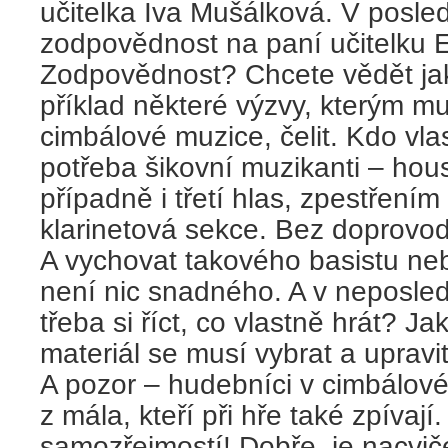
učitelka Iva Mušálková. V posled
zodpovědnost na paní učitelku
Zodpovědnost? Chcete vědět jak
příklad některé výzvy, kterým musí
cimbálové muzice, čelit. Kdo vl
potřeba šikovní muzikanti – hous
případně i třetí hlas, zpestření
klarinetová sekce. Bez doprovodů
A vychovat takového basistu ne
není nic snadného. A v neposled
třeba si říct, co vlastně hrát? J
materiál se musí vybrat a upravit
A pozor – hudebníci v cimbálové
z mála, kteří při hře také zpívají
samozřejmostí! Dobře, je nacvič