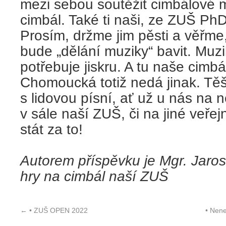
mezi sebou soutěžit cimbálové m
cimbál. Také ti naši, ze ZUŠ Ph
Prosím, držme jim pěsti a věřm
bude „dělání muziky“ bavit. Muz
potřebuje jiskru. A tu naše cimb
Chomoucká totiž nedá jinak. Tě
s lidovou písní, ať už u nás na 
v sále naší ZUŠ, či na jiné veřej
stát za to!
Autorem příspěvku je Mgr. Jaros
hry na cimbál naší ZUŠ
←
• ZUŠ OPEN 2022
• Nen