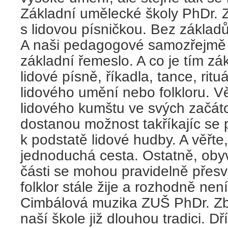
Základní umělecké školy PhDr. 
s lidovou písničkou. Bez základ
A naši pedagogové samozřejmě 
základní řemeslo. A co je tím z
lidové písně, říkadla, tance, ritu
lidového umění nebo folkloru. V
lidového kumštu ve svých začátc
dostanou možnost takříkajíc se p
k podstatě lidové hudby. A věřte
jednoduchá cesta. Ostatně, oby
části se mohou pravidelně přes
folklor stále žije a rozhodně není
Cimbálová muzika ZUŠ PhDr. Z
naší škole již dlouhou tradici. Dř