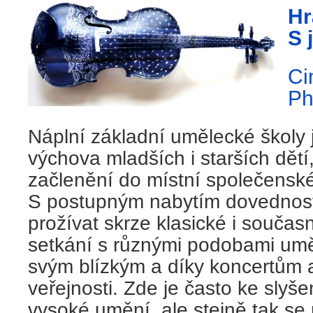
Hr
S 
Ci
Ph
Náplní základní umělecké školy 
výchova mladších i starších dětí,
začlenění do místní společenské
S postupným nabytím dovednost
prožívat skrze klasické i souča
setkání s různými podobami umě
svým blízkým a díky koncertům a
veřejnosti. Zde je často ke slyše
vysoké umění, ale stejně tak s