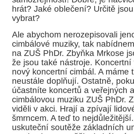
hrát? Jaké oblečení? Určitě jsou 
vybra
Ale abychom nerozepisovali jeno
cimbálové muziky, tak nabídneme
na ZUŠ PhDr. Zbyňka Mrkose jso
že jsou také nástroje. Koncertn
nový koncertní cimbál. A máme t
neustále doplňují. Ostatně, pok
účastníte koncertů a veřejných ak
cimbálovou muziku ZUŠ PhDr. Z
viděli v akci. Hrají a zpívají lid
šmrncem. A teď to nejdůležitější
uskuteční soutěže základních u