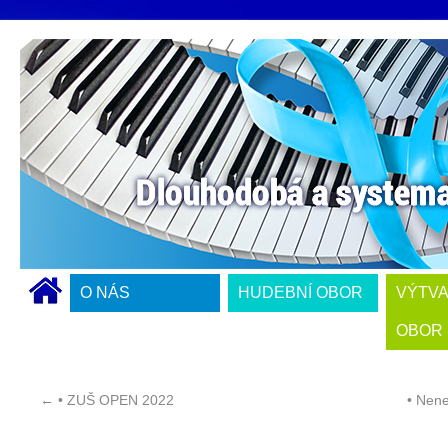
O NÁS
HUDEBNÍ OBOR
VÝTV
OBOR
←
• ZUŠ OPEN 2022
• Nen