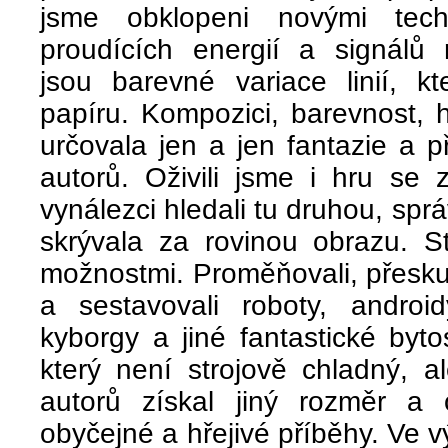
jsme obklopeni novými techn
proudících energií a signálů
jsou barevné variace linií, k
papíru. Kompozici, barevnost, hu
určovala jen a jen fantazie a 
autorů. Oživili jsme i hru se 
vynálezci hledali tu druhou, spr
skrývala za rovinou obrazu. S
možnostmi. Proměňovali, přesku
a sestavovali roboty, android
kyborgy a jiné fantastické byto
který není strojově chladný, a
autorů získal jiný rozměr a
obyčejné a hřejivé příběhy. Ve v