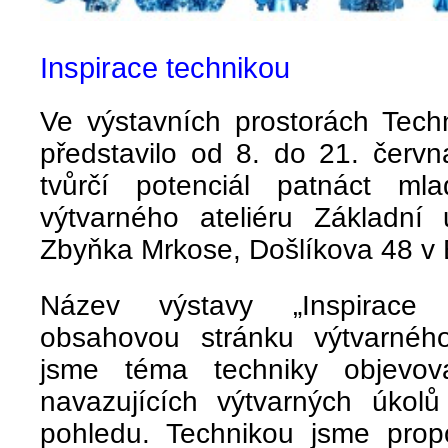
Inspirace technikou
Ve výstavních prostorách Tec
představilo od 8. do 21. červ
tvůrčí potenciál patnáct m
výtvarného ateliéru Základní
Zbyňka Mrkose, Došlíkova 48 v 
Název výstavy „Inspirace t
obsahovou stránku výtvarnéh
jsme téma techniky objevo
navazujících výtvarných úkol
pohledu. Technikou jsme prop