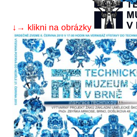
↓→
klikni na obrázky