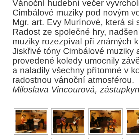
Vánoční hudební večer vyvrchol
Cimbálové muziky pod novým ve
Mgr. art. Evy Murínové, která si 
Radost ze společné hry, nadšen
muziky rozezpíval při známých k
Jiskřivé tóny Cimbálové muziky
provedené koledy umocnily závě
a naladily všechny přítomné v k
radostnou vánoční atmosférou.
Miloslava Vincourová, zástupkyn