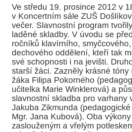
Ve středu 19. prosince 2012 v 1
v Koncertním sále ZUŠ Došlíko
večer. Slavnostní program tvoři
laděné skladby. V úvodu se předs
ročníků klavírního, smyčcového,
dechového oddělení, kteří tak měl
své schopnosti i na jevišti. Druh
starší žáci. Zazněly krásné tóny 
žáka Filipa Pokorného (pedagog
učitelka Marie Winklerová) a pů
slavnostní skladba pro varhany 
Jakuba Zikmunda (pedagogické v
Mgr. Jana Kubová). Oba výkony 
zaslouženým a vřelým potleske