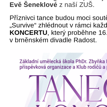
Evě Šeneklové
z naší ZUŠ.
Příznivci tance budou moci soutě
„Survive“ zhlédnout v rámci ka
KONCERTU
, který proběhne 16
v brněnském divadle Radost.