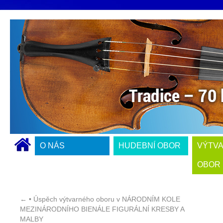
O NÁS
HUDEBNÍ OBOR
VÝTV
OBOR
←
• Úspěch výtvarného oboru v NÁRODNÍM KOLE
MEZINÁRODNÍHO BIENÁLE FIGURÁLNÍ KRESBY A
MALBY