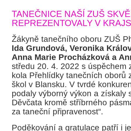
TANEČNICE NAŠÍ ZUŠ SKVĚ
REPREZENTOVALY V KRAJ
Žákyně tanečního oboru ZUŠ Ph
Ida Grundová, Veronika Králov
Anna Marie Procházková a A
středu 20. 4. 2022 s úspěchem z
kola Přehlídky tanečních oborů
škol v Blansku. V tvrdé konkurenc
podaly výborný výkon a získaly 
Děvčata kromě stříbrného pásma
za taneční připravenost“.
Poděkování a gratulace patří i je