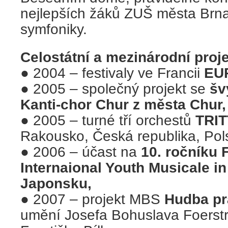
nejlepších žáků ZUŠ města Brn
symfoniky.
Celostátní a mezinárodní proje
●
2004 – festivaly ve Francii
EU
●
2005 – společný projekt se
šv
Kanti-chor Chur z města Chur,
●
2005 – turné tří orchestů
TRI
Rakousko, Česká republika, Pol
● 2006 – účast na
10. ročníku 
Internaional Youth Musicale i
Japonsku,
●
2007 – projekt MBS
Hudba p
umění Josefa Bohuslava Foerstr