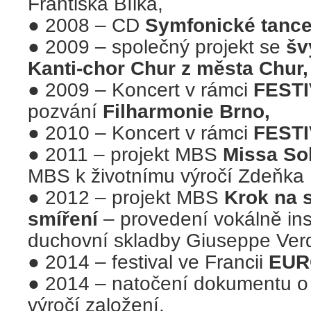
Františka Bílka,
● 2008 – CD
Symfonické tance
●
2009 – společný projekt se
šv
Kanti-chor Chur z města Chur,
●
2009 – Koncert v rámci
FEST
pozvání
Filharmonie Brno,
●
2010 – Koncert v rámci
FESTI
●
2011 – projekt MBS
Missa So
MBS k životnímu výročí Zdeňka 
● 2012 – projekt MBS
Krok na 
smíření
– provedení vokálně ins
duchovní skladby Giuseppe Ve
● 2014 – festival ve Francii
EUR
●
2014 – natočení dokumentu o
výročí založení,