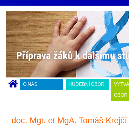
O NÁS
HUDEBNÍ OBOR
VÝTV
OBOR
doc. Mgr. et MgA. Tomáš Krejčí