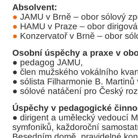
Absolvent:
●
JAMU v Brně – obor sólový z
●
HAMU v Praze – obor dirigová
●
Konzervatoř v Brně – obor sól
Osobní úspěchy a praxe v obo
●
pedagog JAMU,
● člen mužského vokálního kva
● sólista Filharmonie B. Martinů 
● sólové natáčení pro Český roz
Úspěchy v pedagogické činnos
●
dirigent a umělecký vedoucí 
symfoniků, každoroční samostat
Besedním domě, pravidelné konc