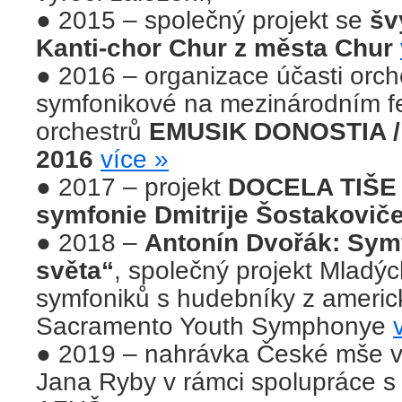
● 2015 – společný projekt se
šv
Kanti-chor Chur z města Chur
● 2016 – organizace účasti orch
symfonikové na mezinárodním fe
orchestrů
EMUSIK DONOSTIA /
2016
více »
● 2017 – projekt
DOCELA TIŠE 
symfonie Dmitrije Šostakovič
● 2018 –
Antonín Dvořák: Symf
světa“
, společný projekt Mladý
symfoniků s hudebníky z americ
Sacramento Youth Symphonye
● 2019 – nahrávka České mše 
Jana Ryby v rámci spolupráce 