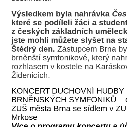
Výsledkem byla nahrávka
Čes
které se podíleli žáci a student
z českých základních uměleck
jste mohli můžete slyšet na s
Štědrý den.
Zástupcem Brna byl
brněnští symfonikové, který na
rozhlasem v kostele na Karásko
Židenicích.
KONCERT DUCHOVNÍ HUDBY
BRNĚNSKÝCH SYMFONIKŮ –
ZUŠ města Brna se sídlem v ZU
Mrkose
Více o programu koncertu a úč