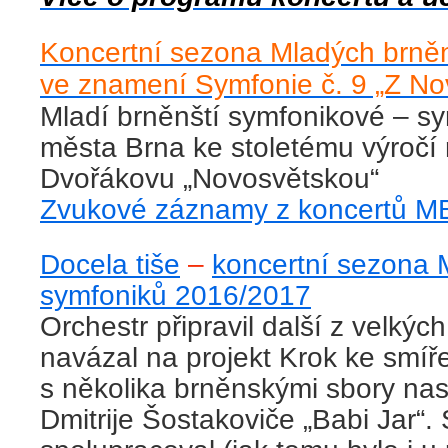
Koncertní sezona Mladých brně
ve znamení Symfonie č. 9 „Z No
Mladí brněnští symfonikové – s
města Brna ke stoletému výročí 
Dvořákovu „Novosvětskou“
Zvukové záznamy z koncertů M
Docela tiše
–
koncertní sezona 
symfoniků 2016/2017
Orchestr připravil další z velkýc
navázal na projekt Krok ke smíře
s několika brněnskými sbory nas
Dmitrije Šostakoviče „Babi Jar“