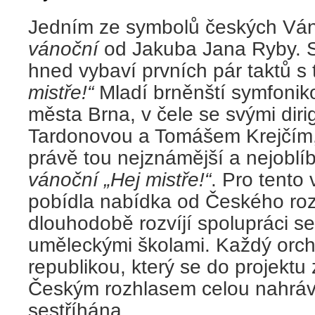
Jedním ze symbolů českých Vá
vánoční
od Jakuba Jana Ryby. S
hned vybaví prvních pár taktů 
mistře!“
Mladí brněnští symfonik
města Brna, v čele se svými diri
Tardonovou a Tomášem Krejčím, 
právě tou nejznámější a nejoblí
vánoční „Hej mistře!“
. Pro tento 
pobídla nabídka od Českého rozh
dlouhodobě rozvíjí spolupráci s
uměleckými školami. Každý orch
republikou, který se do projektu z
Českým rozhlasem celou nahrávk
sestříhána.