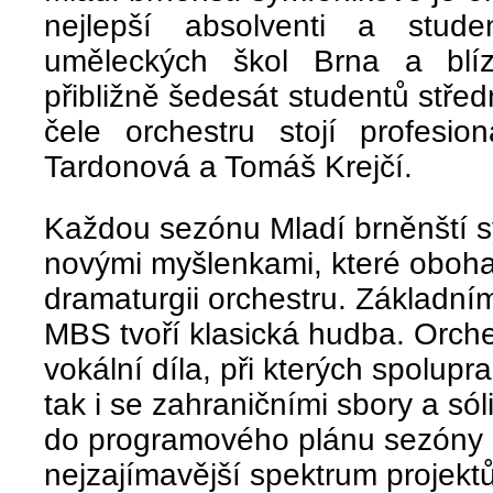
nejlepší absolventi a stude
uměleckých škol Brna a blíz
přibližně šedesát studentů střed
čele orchestru stojí profesion
Tardonová a Tomáš Krejčí.
Každou sezónu Mladí brněnští s
novými myšlenkami, které oboha
dramaturgii orchestru. Základním
MBS tvoří klasická hudba. Orche
vokální díla, při kterých spolupr
tak i se zahraničními sbory a sól
do programového plánu sezóny 
nejzajímavější spektrum projekt