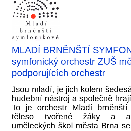
MLADÍ BRNĚNŠTÍ SYMFO
symfonický orchestr ZUŠ mě
podporujících orchestr
Jsou mladí, je jich kolem šedesá
hudební nástroj a společně hrají
To je orchestr Mladí brněnští
těleso tvořené žáky a abs
uměleckých škol města Brna s