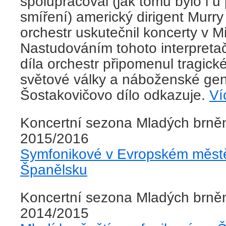
spolupracoval (jak tomu bylo i u
smíření) americký dirigent Murry 
orchestr uskutečnil koncerty v M
Nastudováním tohoto interpreta
díla orchestr připomenul tragick
světové války a náboženské gen
Šostakovičovo dílo odkazuje.
Ví
Koncertní sezona Mladých brně
2015/2016
Symfonikové v Evropském městě
Španělsku
Koncertní sezona Mladých brně
2014/2015