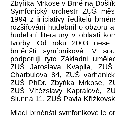
Zbyňka Mrkose v Brně na Došlíko
Symfonický orchestr ZUŠ měs
1994 z iniciativy ředitelů brn
rozšiřování hudebního obzoru a
hudební literatury v oblasti ko
tvorby. Od roku 2003 nese 
brněnští symfonikové. V so
podporují tyto Základní uměle
ZUŠ Jaroslava Kvapila, ZUŠ 
Charbulova 84, ZUŠ varhanic
ZUŠ PhDr. Zbyňka Mrkose, ZU
ZUŠ Vítězslavy Kaprálové, 
Slunná 11, ZUŠ Pavla Křížkovs
Mladí brněnští symfonikové je or