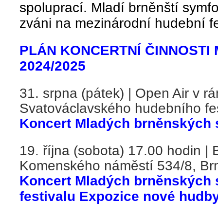
spoluprací. Mladí brněnští symf
zváni na mezinárodní hudební fe
PLÁN KONCERTNÍ ČINNOSTI
2024/2025
31. srpna (pátek) | Open Air v r
Svatováclavského hudebního fes
Koncert Mladých brněnských 
19. října (sobota) 17.00 hodin |
Komenského náměstí 534/8, Br
Koncert Mladých brněnských 
festivalu Expozice nové hudb