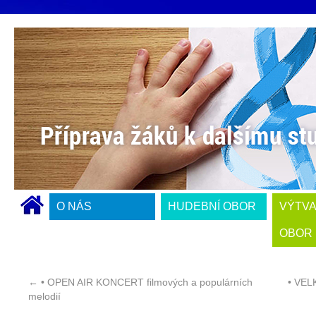
O NÁS
HUDEBNÍ OBOR
VÝTV
OBOR
←
• OPEN AIR KONCERT filmových a populárních
• VEL
melodií