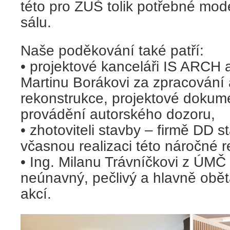
této pro ZUŠ tolik potřebné mod
sálu.
Naše poděkování také patří:
• projektové kanceláři IS ARCH a
Martinu Borákovi za zpracování 
rekonstrukce, projektové dokum
provádění autorského dozoru,
• zhotoviteli stavby – firmě DD sta
včasnou realizaci této náročné 
• Ing. Milanu Trávníčkovi z ÚMČ
neúnavný, pečlivý a hlavně obě
akcí.