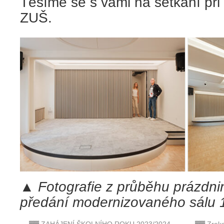
Těšíme se s vámi na setkání při
ZUŠ.
▲
Fotografie z průběhu prázdni
předání modernizovaného sálu 1