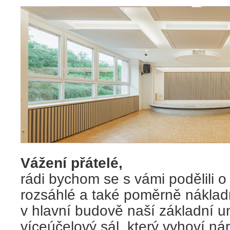
Vážení přátelé,
rádi bychom se s vámi podělili o
rozsáhlé a také poměrně nákladn
v hlavní budově naší základní 
víceúčelový sál, který vyhoví ná