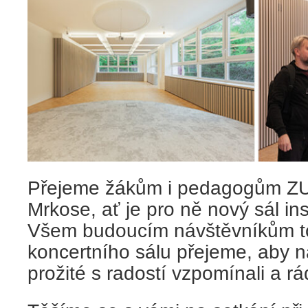
Přejeme žákům i pedagogům ZU
Mrkose, ať je pro ně nový sál in
Všem budoucím návštěvníkům t
koncertního sálu přejeme, aby n
prožité s radostí vzpomínali a rá