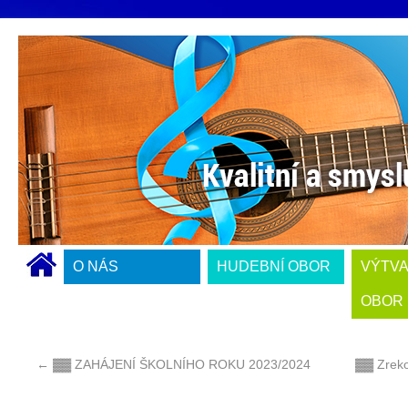
O NÁS
HUDEBNÍ OBOR
VÝTV
OBOR
←
▓▓ ZAHÁJENÍ ŠKOLNÍHO ROKU 2023/2024
▓▓ Zreko