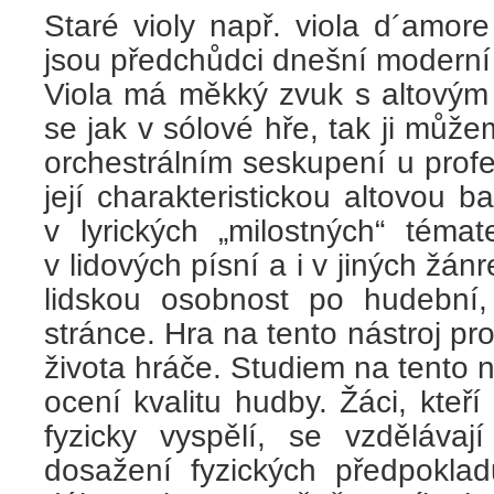
Staré violy např. viola d´amor
jsou předchůdci dnešní moderní 
Viola má měkký zvuk s altovým
se jak v sólové hře, tak ji můž
orchestrálním seskupení u prof
její charakteristickou altovou b
v lyrických „milostných“ témat
v lidových písní a i v jiných žánr
lidskou osobnost po hudební, i
stránce. Hra na tento nástroj pr
života hráče. Studiem na tento n
ocení kvalitu hudby. Žáci, kteří
fyzicky vyspělí, se vzděláva
dosažení fyzických předpokla