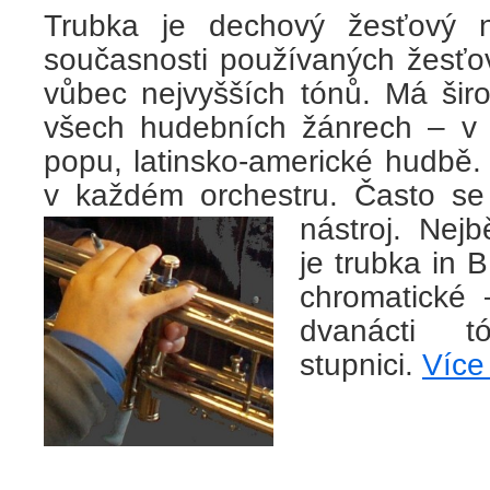
Trubka je dechový žesťový 
současnosti používaných žesťo
vůbec nejvyšších tónů. Má širo
všech hudebních žánrech – v k
popu, latinsko-americké hudbě.
v každém orchestru. Často s
nástroj. Nej
je trubka in 
chromatické
dvanácti t
stupnici.
Více