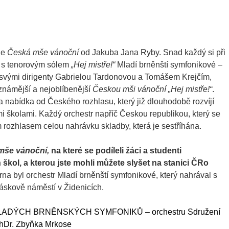
je
Česká mše vánoční
od Jakuba Jana Ryby. Snad každý si při
ů s tenorovým sólem
„Hej mistře!“
Mladí brněnští symfonikové –
 svými dirigenty Gabrielou Tardonovou a Tomášem Krejčím,
jznámější a nejoblíbenější
Českou mši vánoční „Hej mistře!“
.
la nabídka od Českého rozhlasu, který již dlouhodobě rozvíjí
 školami. Každý orchestr napříč Českou republikou, který se
m rozhlasem celou nahrávku skladby, která je sestříhána.
mše vánoční,
na které se podíleli žáci a studenti
kol, a kterou jste mohli můžete slyšet na stanici ČRo
a byl orchestr Mladí brněnští symfonikové, který nahrával s
skově náměstí v Židenicích.
LADÝCH BRNĚNSKÝCH SYMFONIKŮ –
orchestru Sdružení
hDr. Zbyňka Mrkose