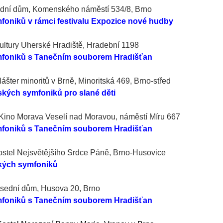
dní dům,
Komenského náměstí 534/8, Brno
oniků v rámci festivalu Expozice nové hudby
 kultury Uherské Hradiště, Hradební 1198
foniků s Tanečním souborem Hradišťan
lášter minoritů v Brně, Minoritská 469, Brno-střed
kých symfoniků pro slané děti
| Kino Morava Veselí nad Moravou, náměstí Míru 667
foniků s Tanečním souborem Hradišťan
Kostel Nejsvětějšího Srdce Páně, Brno-Husovice
kých symfoniků
Besední dům, Husova 20, Brno
foniků s Tanečním souborem Hradišťan