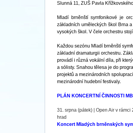
Slunná 11, ZUŠ Pavla Křížkovského
Mladí brněnští symfonikové je orch
základních uměleckých škol Brna a b
vysokých škol. V čele orchestru stoj
Každou sezónu Mladí brněnští symfo
základní dramaturgii orchestru. Zák
provádí i různá vokální díla, při kte
a sólisty. Snahou tělesa je do pro
projektů a mezinárodních spoluprací
mezinárodní hudební festivaly.
PLÁN KONCERTNÍ ČINNOSTI MB
31. srpna (pátek) | Open Air v rámc
hrad
Koncert Mladých brněnských sy