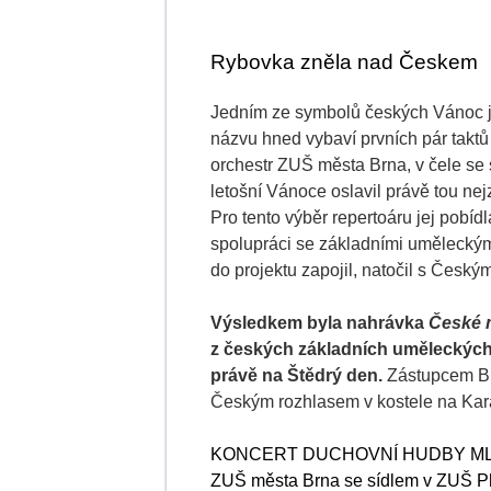
Rybovka zněla nad Českem
Jedním ze symbolů českých Vánoc 
názvu hned vybaví prvních pár takt
orchestr ZUŠ města Brna, v čele se
letošní Vánoce oslavil právě tou ne
Pro tento výběr repertoáru jej pobíd
spolupráci se základními uměleckými
do projektu zapojil, natočil s Český
Výsledkem byla nahrávka
České 
z českých základních uměleckých š
právě na Štědrý den.
Zástupcem Brn
Českým rozhlasem v kostele na Kará
KONCERT DUCHOVNÍ HUDBY M
ZUŠ města Brna se sídlem v ZUŠ P