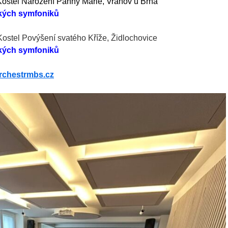
 Kostel Narození Panny Marie, Vranov u Brna
kých symfoniků
 Kostel Povýšení svatého Kříže, Židlochovice
kých symfoniků
rchestrmbs.cz