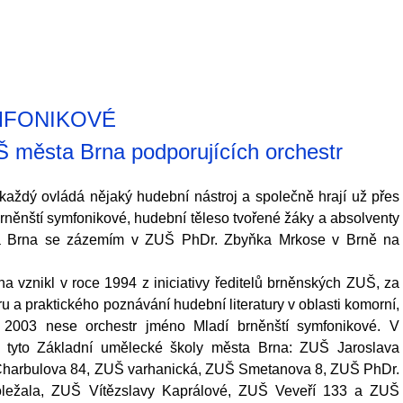
MFONIKOVÉ
UŠ města Brna
podporujících orchestr
 každý ovládá nějaký hudební nástroj a společně hrají už přes
 brněnští symfonikové, hudební těleso tvořené žáky a absolventy
ta Brna se zázemím v ZUŠ PhDr. Zbyňka Mrkose v Brně na
 vznikl v roce 1994 z iniciativy ředitelů brněnských ZUŠ, za
 a praktického poznávání hudební literatury v oblasti komorní,
u 2003 nese orchestr jméno Mladí brněnští symfonikové. V
í tyto Základní umělecké školy města Brna: ZUŠ Jaroslava
 Charbulova 84, ZUŠ varhanická, ZUŠ Smetanova 8, ZUŠ PhDr.
ležala, ZUŠ Vítězslavy Kaprálové, ZUŠ Veveří 133 a ZUŠ