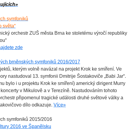
ujících»
ých symfoniků
 světa“
nický orchestr ZUŠ města Brna ke stoletému výročí republiky
ou“
ajdete zde
dých brněnských symfoniků 2016/2017
ojektů, kterým volně navázal na projekt Krok ke smíření. Ve
ory nastudoval 13. symfonii Dmitrije Šostakoviče „Babi Jar“.
 bylo i u projektu Krok ke smíření) americký dirigent Murry
l koncerty v Mikulově a v Terezíně. Nastudováním tohoto
rchestr připomenul tragické události druhé světové války a
akovičovo dílo odkazuje.
Více»
ých symfoniků 2015/2016
ltury 2016 ve Španělsku