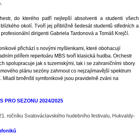
.
estr, do kterého patří nejlepší absolventi a studenti všech
lízkého okolí. Tvoří jej přibližně šedesát studentů středních a
í profesionální dirigenti Gabriela Tardonová a Tomáš Krejčí.
nikové přichází s novými myšlenkami, které obohacují
ladním pilířem repertoáru MBS tvoří klasická hudba. Orchestr
rých spolupracuje jak s tuzemskými, tak i se zahraničními sbory
gramového plánu sezóny zahrnout co nejzajímavější spektrum
. Mladí brněnští symfonikové jsou pravidelně zváni na
S PRO SEZONU 2024/2025
i 21. ročníku Svatováclavského hudebního festivalu, Hukvaldy-
mfoniků