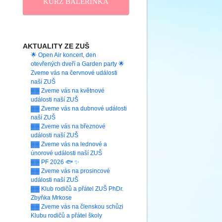
KURZ BALERINKA
AKTUALITY ZE ZUŠ
🌟 Open Air koncert, den
otevřených dveří a Garden party 🌟
Zveme vás na červnové události
naší ZUŠ
▓▓ Zveme vás na květnové
události naší ZUŠ
▓▓ Zveme vás na dubnové události
naší ZUŠ
▓▓ Zveme vás na březnové
události naší ZUŠ
▓▓ Zveme vás na lednové a
únorové události naší ZUŠ
▓▓ PF 2026 🐟 ✨
▓▓ Zveme vás na prosincové
události naší ZUŠ
▓▓ Klub rodičů a přátel ZUŠ PhDr.
Zbyňka Mrkose
▓▓ Zveme vás na členskou schůzi
Klubu rodičů a přátel školy