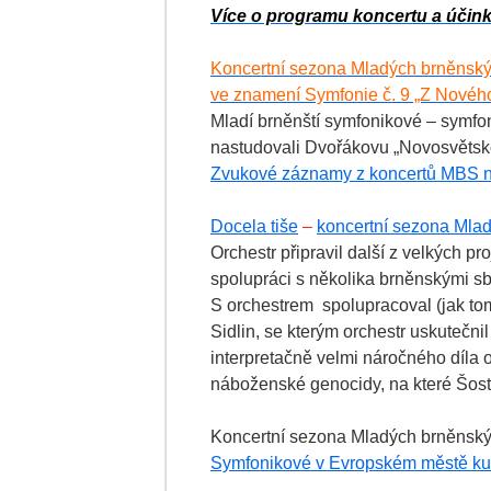
Více o programu koncertu a účink
Koncertní sezona Mladých brněnsk
ve znamení Symfonie č. 9 „Z Nového
Mladí brněnští symfonikové – symfo
nastudovali Dvořákovu „Novosvětsk
Zvukové záznamy z koncertů MBS n
Docela tiše
–
koncertní sezona Mla
Orchestr připravil další z velkých pr
spolupráci s několika brněnskými sb
S orchestrem spolupracoval (jak tomu
Sidlin, se kterým orchestr uskutečni
interpretačně velmi náročného díla o
náboženské genocidy, na které Šost
Koncertní sezona Mladých brněnsk
Symfonikové v Evropském městě ku