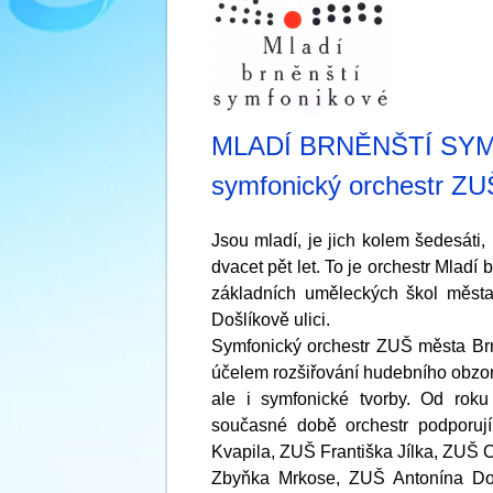
MLADÍ BRNĚNŠTÍ SY
symfonický orchestr Z
Jsou mladí, je jich kolem šedesáti,
dvacet pět let. To je orchestr Mladí
základních uměleckých škol měs
Došlíkově ulici.
Symfonický orchestr ZUŠ města Brna
účelem rozšiřování hudebního obzoru
ale i symfonické tvorby. Od rok
současné době orchestr podporuj
Kvapila, ZUŠ Františka Jílka, ZUŠ
Zbyňka Mrkose, ZUŠ Antonína Do