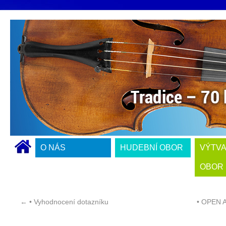
O NÁS
HUDEBNÍ OBOR
VÝTV
OBOR
←
• Vyhodnocení dotazníku
• OPEN A