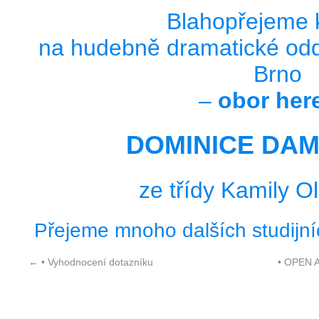
Blahopřejeme k 
na hudebně dramatické odd
Brno
–
obor here
DOMINICE DA
ze třídy Kamily O
Přejeme mnoho dalších studijní
←
• Vyhodnocení dotazníku
• OPEN A