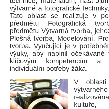
technice, materiálům, nástrojů
výtvarné a fotografické techniky
Tato oblast se realizuje v po
předmětu Fotografická tvo
předmětu Výtvarná tvorba, jehož
Plošná tvorba,
Modelování, Pro
tvorba
.
Vyučující je v potřebn
výuky, aby naplnil očekávané 
klíčovým kompetencím a z
individuální potřeby žáka.
V oblast
výtvarného
realizován
kultuře,