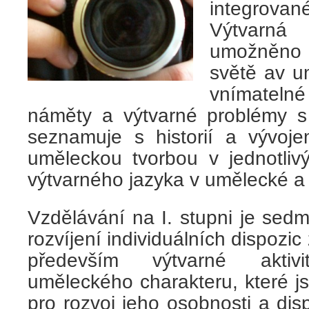
integrovan
Výtvarná
umožněno 
světě av u
vnímateln
náměty a výtvarné problémy s
seznamuje s historií a vývoj
uměleckou tvorbou v jednotliv
výtvarného jazyka v umělecké a
Vzdělávání na I. stupni je sed
rozvíjení individuálních dispoz
především výtvarné aktivit
uměleckého charakteru, které j
pro rozvoj jeho osobnosti a disp