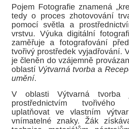
Pojem Fotografie znamená „kre
tedy o proces zhotovování tr
pomocí světla a prostřednictví
vrstvu. Výuka digitální fotogr
zaměřuje a fotografování před
tvořivý prostředek vyjadřování.
je členěn do vzájemně provázan
oblastí
Výtvarná tvorba
a
Recepc
umění
.
V oblasti Výtvarná tvorba
prostřednictvím tvořivého
uplatňovat ve vlastním výtva
vnímatelné znaky. Žák získává