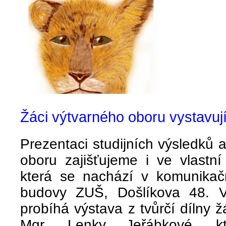
Žáci výtvarného oboru vystavuj
Prezentaci studijních výsledků 
oboru zajišťujeme i ve vlastní
která se nachází v komunikačn
budovy ZUŠ, Došlíkova 48. 
probíhá výstava z tvůrčí dílny ž
Mgr. Lenky Jeřábkové, kt