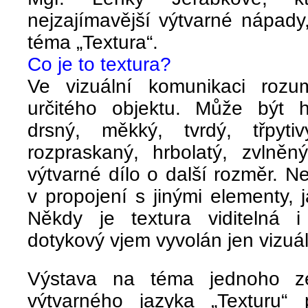
nejzajímavější výtvarné nápady, 
téma „Textura“.
Co je to textura?
Ve vizuální komunikaci rozu
určitého objektu. Může být hl
drsný, měkký, tvrdý, třpyti
rozpraskaný, hrbolatý, zvlně
výtvarné dílo o další rozměr. Ne
v propojení s jinými elementy, j
Někdy je textura viditelná i
dotykový vjem vyvolán jen vizuál
Výstava na téma
jednoho z
výtvarného jazyka
„Texturu“
p