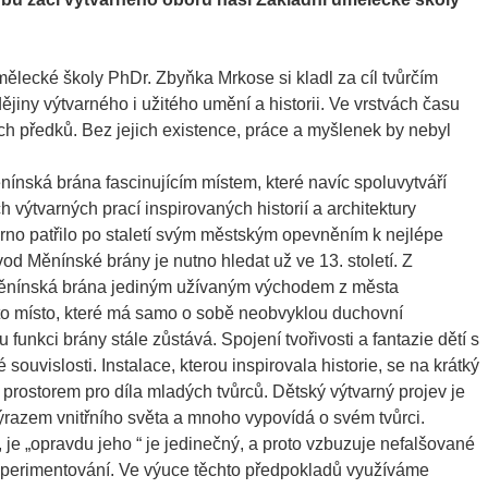
mělecké školy PhDr. Zbyňka Mrkose si kladl za cíl tvůrčím
iny výtvarného i užitého umění a historii. Ve vrstvách času
ich předků. Bez jejich existence, práce a myšlenek by nebyl
nínská brána fascinujícím místem, které navíc spoluvytváří
 výtvarných prací inspirovaných historií a architektury
rno patřilo po staletí svým městským opevněním k nejlépe
 Měnínské brány je nutno hledat už ve 13. století. Z
Měnínská brána jediným užívaným východem z města
to místo, které má samo o sobě neobvyklou duchovní
u funkci brány stále zůstává. Spojení tvořivosti a fantazie dětí s
 souvislosti. Instalace, kterou inspirovala historie, se na krátký
prostorem pro díla mladých tvůrců. Dětský výtvarný projev je
azem vnitřního světa a mnoho vypovídá o svém tvůrci.
ý, je „opravdu jeho “ je jedinečný, a proto vzbuzuje nefalšované
 experimentování. Ve výuce těchto předpokladů využíváme