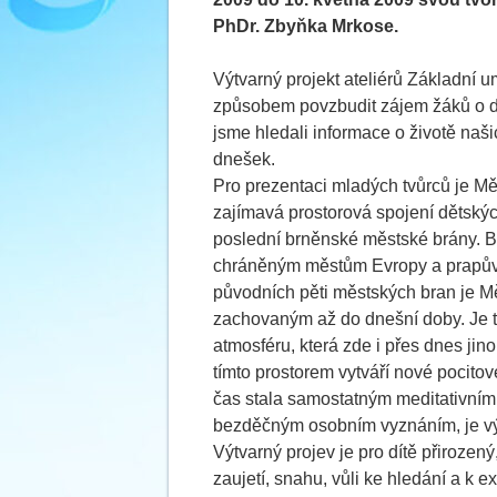
PhDr. Zbyňka Mrkose.
Výtvarný projekt ateliérů Základní u
způsobem povzbudit zájem žáků o děj
jsme hledali informace o životě naš
dnešek.
Pro prezentaci mladých tvůrců je Mě
zajímavá prostorová spojení dětských
poslední brněnské městské brány. B
chráněným městům Evropy a prapůvod
původních pěti městských bran je 
zachovaným až do dnešní doby. Je 
atmosféru, která zde i přes dnes jino
tímto prostorem vytváří nové pocitové
čas stala samostatným meditativním 
bezděčným osobním vyznáním, je výr
Výtvarný projev je pro dítě přirozen
zaujetí, snahu, vůli ke hledání a k