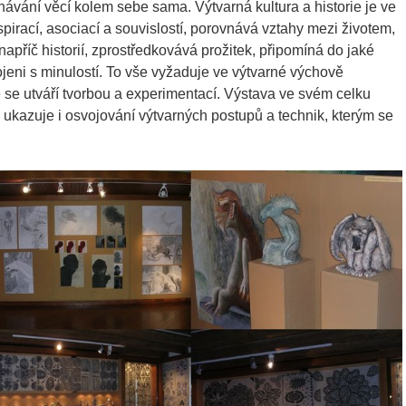
vání věcí kolem sebe sama. Výtvarná kultura a historie je ve
pirací, asociací a souvislostí, porovnává vztahy mezi životem,
příč historií, zprostředkovává prožitek, připomíná do jaké
ojeni s minulostí. To vše vyžaduje ve výtvarné výchově
é se utváří tvorbou a experimentací. Výstava ve svém celku
e ukazuje i osvojování výtvarných postupů a technik, kterým se