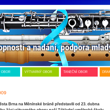
Í OBOR
VÝTVARNÝ OBOR
TANEČNÍ OBOR
DRA
009
sta Brna na Měnínské bráně představili od 23. dubna
rbu žáci výtvarného oboru naší Základní umělecké školy