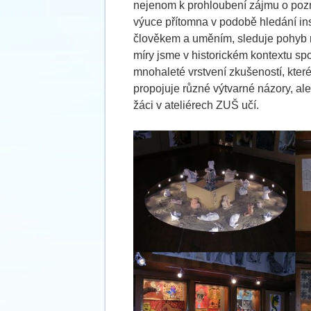
nejenom k prohloubení zájmu o pozná
výuce přítomna v podobě hledání ins
člověkem a uměním, sleduje pohyb na
míry jsme v historickém kontextu sp
mnohaleté vrstvení zkušeností, kter
propojuje různé výtvarné názory, al
žáci v ateliérech ZUŠ učí.