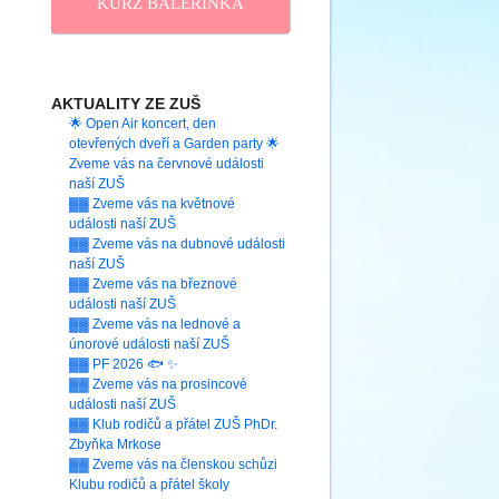
KURZ BALERINKA
AKTUALITY ZE ZUŠ
🌟 Open Air koncert, den
otevřených dveří a Garden party 🌟
Zveme vás na červnové události
naší ZUŠ
▓▓ Zveme vás na květnové
události naší ZUŠ
▓▓ Zveme vás na dubnové události
naší ZUŠ
▓▓ Zveme vás na březnové
události naší ZUŠ
▓▓ Zveme vás na lednové a
únorové události naší ZUŠ
▓▓ PF 2026 🐟 ✨
▓▓ Zveme vás na prosincové
události naší ZUŠ
▓▓ Klub rodičů a přátel ZUŠ PhDr.
Zbyňka Mrkose
▓▓ Zveme vás na členskou schůzi
Klubu rodičů a přátel školy