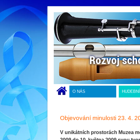
O NÁS
HUDEBN
Objevování minulosti 23. 4. 2
V unikátních prostorách Muzea mě
2009 do 10. května 2009 svou tvo