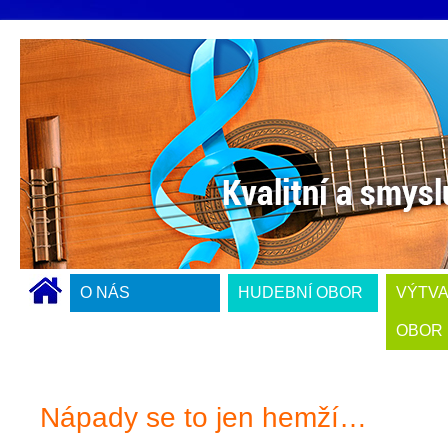
O NÁS
HUDEBNÍ OBOR
VÝTV
OBOR
Nápady se to jen hemží…