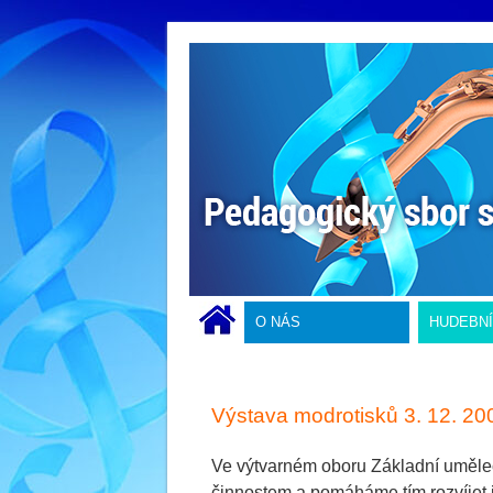
O NÁS
HUDEBN
Výstava modrotisků 3. 12. 20
Ve výtvarném oboru Základní uměle
činnostem a pomáháme tím rozvíjet je