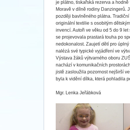
je plátno, tiskařská rezerva a hodně
Moravě v dílně rodiny Danzingerů. J
později bavlněného plátna. Tradiční
originální textilie s osobitým děts
invencí. Autoři ve věku od 5 do 9 let
se projevovala prastará touha po spo
nedokonalost. Zaujetí dětí pro úplný
nalézá své typické vyjádření ve výt
Výstava žáků výtvarného oboru ZUŠ 
nachází v komunikačních prostorách
jistě zasloužila pozornost nejširší
byla k vidění dílka, která pohladila p
Mgr. Lenka Jeřábková