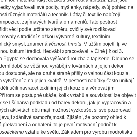
ředky vyjadřovali své pocity, myšlenky, nápady, svůj pohled na
ti různých materiálů a technik. Látky či textilie nabízejí
pozice, zajímavých tvarů a ornamentů. Tato pestrost
třídit věci podle určitého záměru, cvičily své rozlišovací
ovaly s tradiční složkou výtvarné kultury, textilním
osofický smysl, znamená
věcnost
,
hmotu
. V užším pojetí, tj. ve
nou kulturní tradici. Hedvábí zpracovávali v Číně již od 3.
ěkého Egypta se dochovala vyšívaná roucha a tapiserie. Dlouho se
derní době se většinou vyrábějí v továrnách a jejich dekor
 jsou dostupné, ale na druhé straně přišly o valnou část kouzla,
 vytváření a na jejich kvalitě. V pestrosti nabídky často unikají
ěti učili navracet textiliím jejich kouzlo a věnovat jim
ři tom se postupně ukáže, kolik vztahů a souvislostí lze objevit
ak se liší barva podkladu od barev dekoru, jak je vypracován a
ch aktivitách děti mají možnost vyzkoušet si své pozorovací
evují zdánlivé samozřejmosti. Zjištění, že pozorný ohled k
překvapení a odhalení, to je první motivační podnět k
losofickému
vztahu ke světu. Základem pro výrobu modrotisku