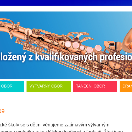
Í OBOR
VÝTVARNÝ OBOR
TANEČNÍ OBOR
DRA
09
cké školy se s dětmi věnujeme zajímavým výtvarným
mnou motoriku ruky, dětskou tvořivost a fantazii. Žáci jsou