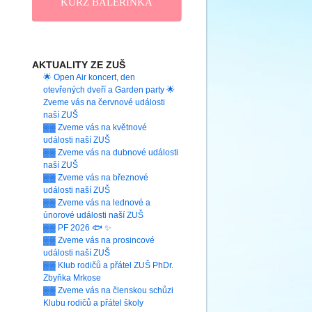
KURZ BALERINKA
AKTUALITY ZE ZUŠ
🌟 Open Air koncert, den
otevřených dveří a Garden party 🌟
Zveme vás na červnové události
naší ZUŠ
▓▓ Zveme vás na květnové
události naší ZUŠ
▓▓ Zveme vás na dubnové události
naší ZUŠ
▓▓ Zveme vás na březnové
události naší ZUŠ
▓▓ Zveme vás na lednové a
únorové události naší ZUŠ
▓▓ PF 2026 🐟 ✨
▓▓ Zveme vás na prosincové
události naší ZUŠ
▓▓ Klub rodičů a přátel ZUŠ PhDr.
Zbyňka Mrkose
▓▓ Zveme vás na členskou schůzi
Klubu rodičů a přátel školy