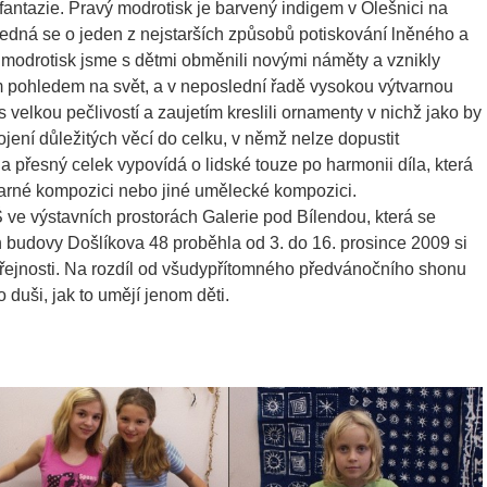
 fantazie. Pravý modrotisk je barvený indigem v Olešnici na
edná se o jeden z nejstarších způsobů potiskování lněného a
 modrotisk jsme s dětmi obměnili novými náměty a vznikly
kým pohledem na svět, a v neposlední řadě vysokou výtvarnou
 s velkou pečlivostí a zaujetím kreslili ornamenty v nichž jako by
jení důležitých věcí do celku, v němž nelze dopustit
 a přesný celek vypovídá o lidské touze po harmonii díla, která
varné kompozici nebo jiné umělecké kompozici.
ve výstavních prostorách Galerie pod Bílendou, která se
 budovy Došlíkova 48 proběhla od 3. do 16. prosince 2009 si
 veřejnosti. Na rozdíl od všudypřítomného předvánočního shonu
o duši, jak to umějí jenom děti.