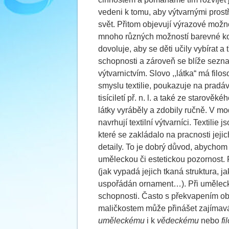
vedeni k tomu, aby výtvarnými prost
svět. Přitom objevují výrazové možnos
mnoho různých možností barevné kom
dovoluje, aby se děti učily vybírat a 
schopnosti a zároveň se blíže seznam
výtvarnictvím. Slovo ,,látka“ má fil
smyslu textilie, poukazuje na pradáv
tisíciletí př. n. l. a také ze starov
látky vyráběly a zdobily ručně. V mo
navrhují textilní výtvarníci. Textilie
které se zakládalo na pracnosti jejich
detaily. To je dobrý důvod, abychom d
uměleckou či estetickou pozornost. P
(jak vypadá jejich tkaná struktura, j
uspořádán ornament…). Při umělecký
schopnosti. Často s překvapením obj
maličkostem může přinášet zajímavá 
uměleckému
i k
vědeckému
nebo
fi