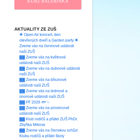
KURZ BALERINKA
AKTUALITY ZE ZUŠ
🌟 Open Air koncert, den
otevřených dveří a Garden party 🌟
Zveme vás na červnové události
naší ZUŠ
▓▓ Zveme vás na květnové
události naší ZUŠ
▓▓ Zveme vás na dubnové události
naší ZUŠ
▓▓ Zveme vás na březnové
události naší ZUŠ
▓▓ Zveme vás na lednové a
únorové události naší ZUŠ
▓▓ PF 2026 🐟 ✨
▓▓ Zveme vás na prosincové
události naší ZUŠ
▓▓ Klub rodičů a přátel ZUŠ PhDr.
Zbyňka Mrkose
▓▓ Zveme vás na členskou schůzi
Klubu rodičů a přátel školy