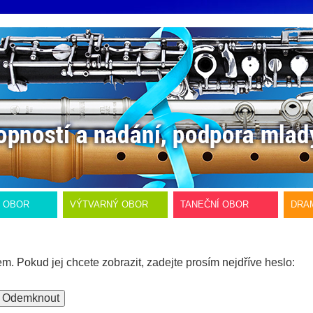
Í OBOR
VÝTVARNÝ OBOR
TANEČNÍ OBOR
DRA
 Pokud jej chcete zobrazit, zadejte prosím nejdříve heslo: