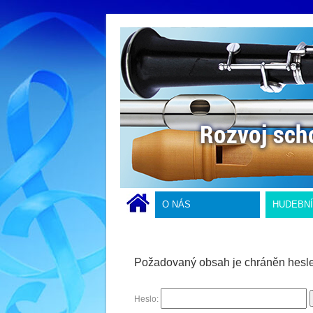
O NÁS
HUDEBN
Požadovaný obsah je chráněn heslem.
Heslo: