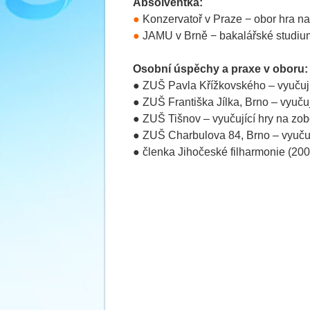
Absolventka:
●
Konzervatoř v Praze − obor hra na
●
JAMU v Brně − bakalářské studium
Osobní úspěchy a praxe v oboru:
●
ZUŠ Pavla Křížkovského – vyučují
●
ZUŠ Františka Jílka, Brno – vyučuj
●
ZUŠ Tišnov – vyučující hry na zob
●
ZUŠ Charbulova 84, Brno – vyučují
●
členka Jihočeské filharmonie (200