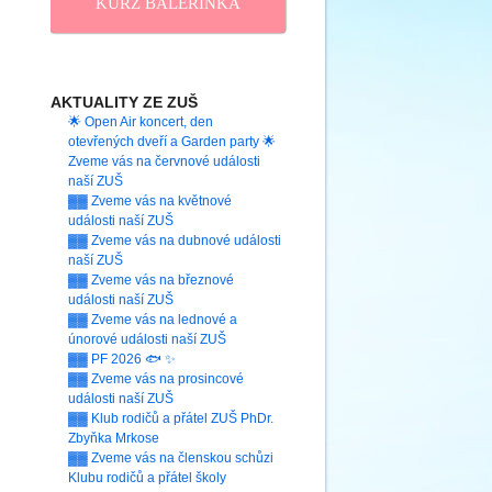
KURZ BALERINKA
AKTUALITY ZE ZUŠ
🌟 Open Air koncert, den
otevřených dveří a Garden party 🌟
Zveme vás na červnové události
naší ZUŠ
▓▓ Zveme vás na květnové
události naší ZUŠ
▓▓ Zveme vás na dubnové události
naší ZUŠ
▓▓ Zveme vás na březnové
události naší ZUŠ
▓▓ Zveme vás na lednové a
únorové události naší ZUŠ
▓▓ PF 2026 🐟 ✨
▓▓ Zveme vás na prosincové
události naší ZUŠ
▓▓ Klub rodičů a přátel ZUŠ PhDr.
Zbyňka Mrkose
▓▓ Zveme vás na členskou schůzi
Klubu rodičů a přátel školy