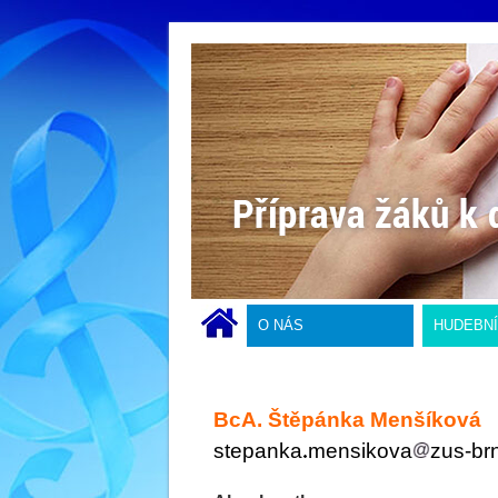
O NÁS
HUDEBN
BcA. Štěpánka Menšíková
stepanka
mensikova
zus-br