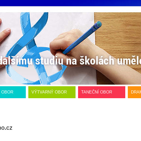
Í OBOR
VÝTVARNÝ OBOR
TANEČNÍ OBOR
DRA
no
cz