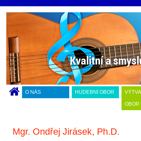
O NÁS
HUDEBNÍ OBOR
VÝTV
OBOR
Mgr. Ondřej Jirásek, Ph.D.