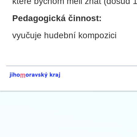
které bychom měli znát (dosud 1
Pedagogická činnost:
vyučuje hudební kompozici