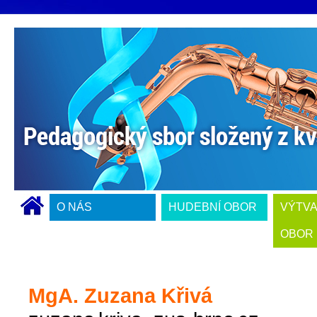
O NÁS
HUDEBNÍ OBOR
VÝTV
OBOR
MgA. Zuzana Křivá