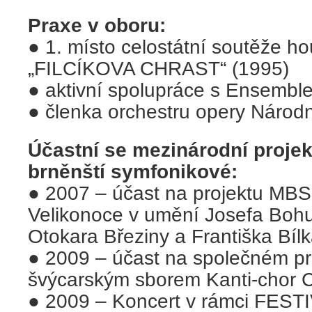
Praxe v oboru:
●
1. místo celostátní soutěže h
„FILCÍKOVA CHRAST“ (1995)
● aktivní spolupráce s Ensembl
● členka orchestru opery Národn
Účastní se mezinárodní projek
brněnští symfonikové:
●
2007 – účast na projektu MB
Velikonoce v umění Josefa Bohu
Otokara Březiny a Františka Bílk
● 2009 – účast na společném p
švýcarským sborem Kanti-chor C
● 2009 – Koncert v rámci FES