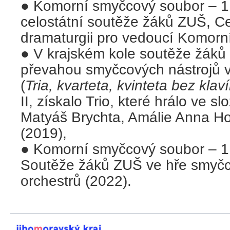
● Komorní smyčcový soubor – 1.
celostátní soutěže žáků ZUŠ, Ce
dramaturgii pro vedoucí Komorn
● V krajském kole soutěže žáků
převahou smyčcových nástrojů v 
(
Tria, kvarteta, kvinteta bez klaví
II, získalo Trio, které hrálo ve s
Matyáš Brychta, Amálie Anna Ho
(2019),
● Komorní smyčcový soubor – 1.
Soutěže žáků ZUŠ ve hře smyč
orchestrů (2022).