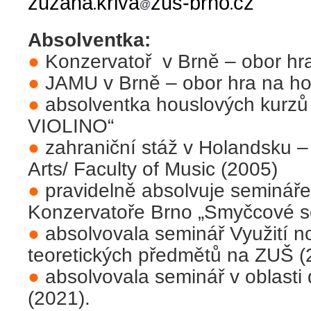
zuzana
kriva
zus-brno
cz
Absolventka:
●
Konzervatoř v Brně – obor hr
●
JAMU v Brně – obor hra na ho
●
absolventka houslových kurzů
VIOLINO“
●
zahraniční stáž v Holandsku – 
Arts/ Faculty of Music (2005)
●
pravidelně absolvuje semináře
Konzervatoře Brno „Smyčcové s
●
absolvovala seminář Využití 
teoretických předmětů na ZUŠ (
●
absolvovala seminář v oblasti d
(2021).