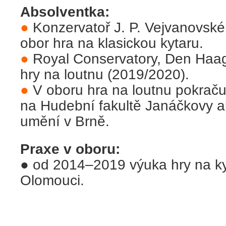
Absolventka:
●
Konzervatoř J. P. Vejvanovské
obor hra na klasickou kytaru.
●
Royal Conservatory, Den Haag
hry na loutnu (2019/2020).
●
V oboru hra na loutnu pokraču
na Hudební fakultě Janáčkovy 
umění v Brně.
Praxe v oboru:
●
od 2014–2019 výuka hry na ky
Olomouci.