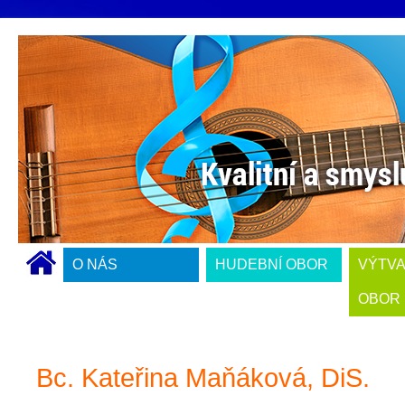
O NÁS
HUDEBNÍ OBOR
VÝTV
OBOR
Bc. Kateřina Maňáková, DiS.