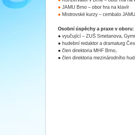
●
JAMU Brno – obor hra na klavír
●
Mistrovské kurzy – cembalo JAMU pr
Osobní úspěchy a praxe v oboru:
●
vyučující – ZUŠ Smetanova, Gymn
● hudební redaktor a dramaturg Čes
● člen direktoria MHF Brno,
● člen direktoria mezinárodního hud