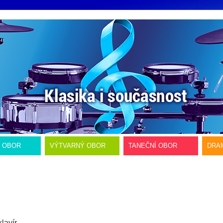
Í OBOR
VÝTVARNÝ OBOR
TANEČNÍ OBOR
DRA
lavír