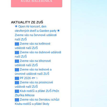
KURZ BALERINKA
AKTUALITY ZE ZUŠ
🌟 Open Air koncert, den
otevřených dveří a Garden party 🌟
Zveme vás na červnové události
naší ZUŠ
▓▓ Zveme vás na květnové
události naší ZUŠ
▓▓ Zveme vás na dubnové události
naší ZUŠ
▓▓ Zveme vás na březnové
události naší ZUŠ
▓▓ Zveme vás na lednové a
únorové události naší ZUŠ
▓▓ PF 2026 🐟 ✨
▓▓ Zveme vás na prosincové
události naší ZUŠ
▓▓ Klub rodičů a přátel ZUŠ PhDr.
Zbyňka Mrkose
▓▓ Zveme vás na členskou schůzi
Klubu rodičů a přátel školy