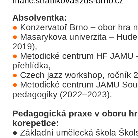
marie
stratilkova
zus-brno
cz
Absolventka:
●
Konzervatoř Brno – obor hra n
●
Masarykova univerzita – Hude
2019),
●
Metodické centrum HF JAMU –
přehlídka,
●
Czech jazz workshop, ročník 
●
Metodické centrum JAMU Souč
pedagogiky (2022–2023).
Pedagogická praxe v oboru hra
korepetice:
●
Základní umělecká škola Škol