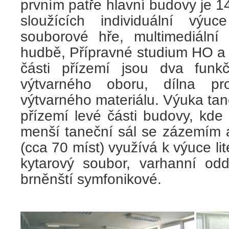
prvním patře hlavní budovy je 
sloužících individuální vý
souborové hře, multimediáln
hudbě, Přípravné studium HO a 
části přízemí jsou dva funk
výtvarného oboru, dílna p
výtvarného materiálu. Výuka ta
přízemí levé části budovy, kde 
menší taneční sál se zázemím a
(cca 70 míst) využívá k výuce li
kytarový soubor, varhanní odd
brněnští symfonikové.