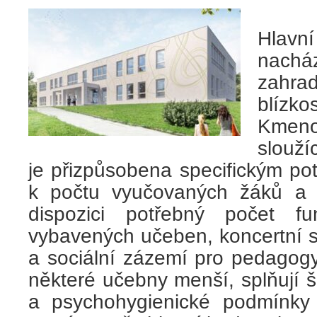
Hlav
nacház
zahra
blízko
Kmeno
slouží
je přizpůsobena specifickým p
k počtu vyučovaných žáků a
dispozici potřebný počet f
vybavených učeben, koncertní s
a sociální zázemí pro pedagogy
některé učebny menší, splňují šk
a psychohygienické podmínky