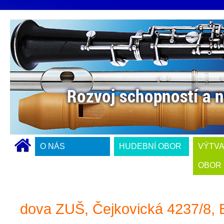
O NÁS
HUDEBNÍ OBOR
VÝTV
OBOR
dova ZUŠ, Čejkovická 4237/8, 