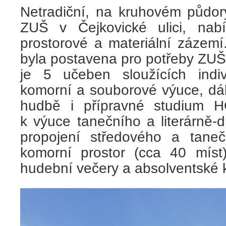
Netradiční, na kruhovém půdo
ZUŠ v Čejkovické ulici, nabí
prostorové a materiální zázem
byla postavena pro potřeby ZUŠ
je 5 učeben sloužících indi
komorní a souborové výuce, dá
hudbě i přípravné studium H
k výuce tanečního a literárně-
propojení středového a tanečn
komorní prostor (cca 40 míst)
hudební večery a absolventské 