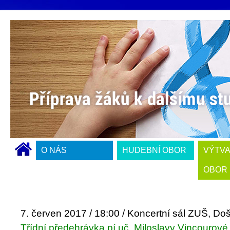
O NÁS
HUDEBNÍ OBOR
VÝTV
OBOR
7. červen 2017 / 18:00 / Koncertní sál ZUŠ, Do
Třídní předehrávka pí uč. Miloslavy Vincourové