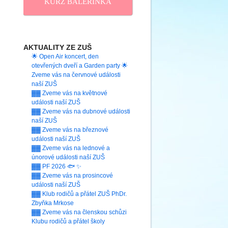
KURZ BALERINKA
AKTUALITY ZE ZUŠ
🌟 Open Air koncert, den
otevřených dveří a Garden party 🌟
Zveme vás na červnové události
naší ZUŠ
▓▓ Zveme vás na květnové
události naší ZUŠ
▓▓ Zveme vás na dubnové události
naší ZUŠ
▓▓ Zveme vás na březnové
události naší ZUŠ
▓▓ Zveme vás na lednové a
únorové události naší ZUŠ
▓▓ PF 2026 🐟 ✨
▓▓ Zveme vás na prosincové
události naší ZUŠ
▓▓ Klub rodičů a přátel ZUŠ PhDr.
Zbyňka Mrkose
▓▓ Zveme vás na členskou schůzi
Klubu rodičů a přátel školy