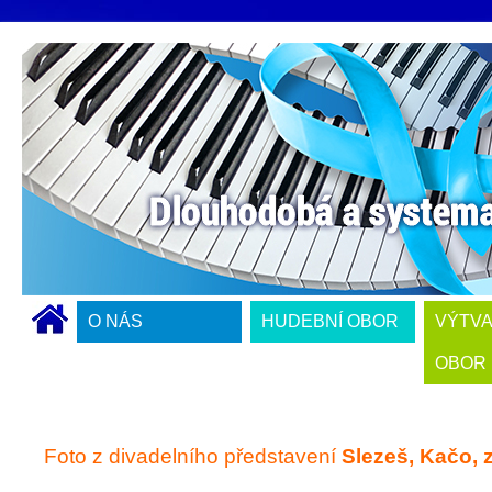
O NÁS
HUDEBNÍ OBOR
VÝTV
OBOR
Foto z divadelního představení
Slezeš, Kačo, 