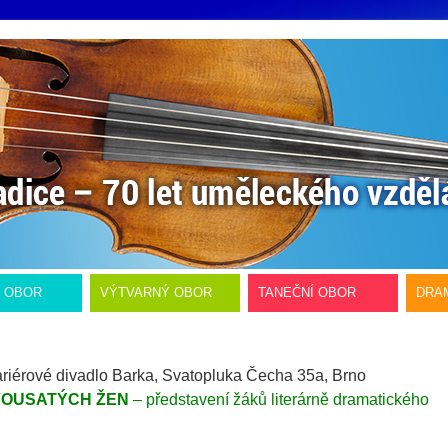
Í OBOR
VÝTVARNÝ OBOR
TANEČNÍ OBOR
DRA
riérové divadlo Barka, Svatopluka Čecha 35a, Brno
VOUSATÝCH ŽEN
– představení žáků literárně dramatického