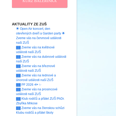
KURZ BALERINKA
AKTUALITY ZE ZUŠ
🌟 Open Air koncert, den
otevřených dveří a Garden party 🌟
Zveme vás na červnové události
naší ZUŠ
▓▓ Zveme vás na květnové
události naší ZUŠ
▓▓ Zveme vás na dubnové události
naší ZUŠ
▓▓ Zveme vás na březnové
události naší ZUŠ
▓▓ Zveme vás na lednové a
únorové události naší ZUŠ
▓▓ PF 2026 🐟 ✨
▓▓ Zveme vás na prosincové
události naší ZUŠ
▓▓ Klub rodičů a přátel ZUŠ PhDr.
Zbyňka Mrkose
▓▓ Zveme vás na členskou schůzi
Klubu rodičů a přátel školy