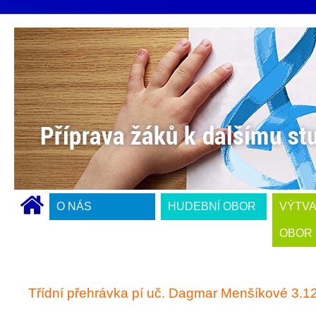
O NÁS
HUDEBNÍ OBOR
VÝTV
OBOR
Třídní přehrávka pí uč. Dagmar Menšíkové 3.1