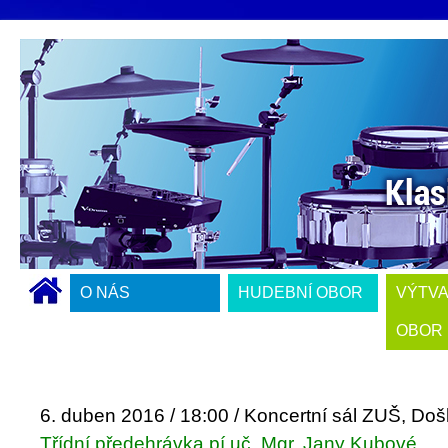
O NÁS
HUDEBNÍ OBOR
VÝTV
OBOR
6. duben 2016 / 18:00 / Koncertní sál ZUŠ, Do
Třídní předehrávka pí uč. Mgr. Jany Kubové