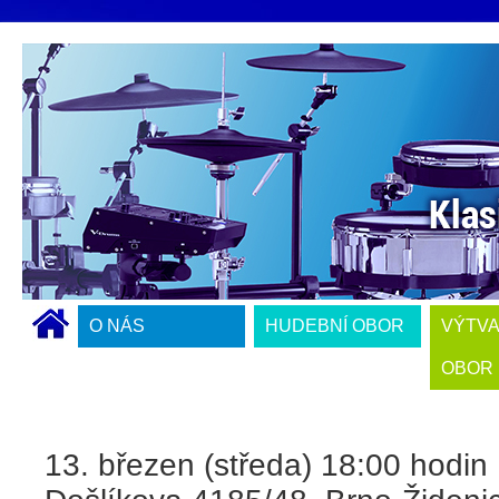
O NÁS
HUDEBNÍ OBOR
VÝTV
OBOR
13. březen (středa) 18:00 hodin