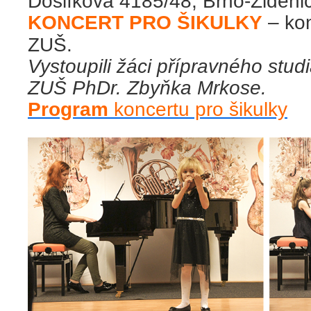
Došlíkova 4185/48, Brno-Žideni
KONCERT PRO ŠIKULKY
– kon
ZUŠ.
Vystoupili žáci přípravného stud
ZUŠ PhDr. Zbyňka Mrkose.
Program
koncertu pro šikulky