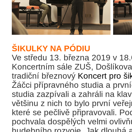
ŠIKULKY NA PÓDIU
Ve středu 13. března 2019 v 18.
Koncertním sále ZUŠ, Došlíkova 
tradiční březnový
Koncert pro šik
Žáčci přípravného studia a prvn
studia zazpívali a zahráli na klav
většinu z nich to bylo první veře
které se pečlivě připravovali. P
pochvala dospělých velmi ovlivňu
hudebního rozvoje. Jak dlouhá a