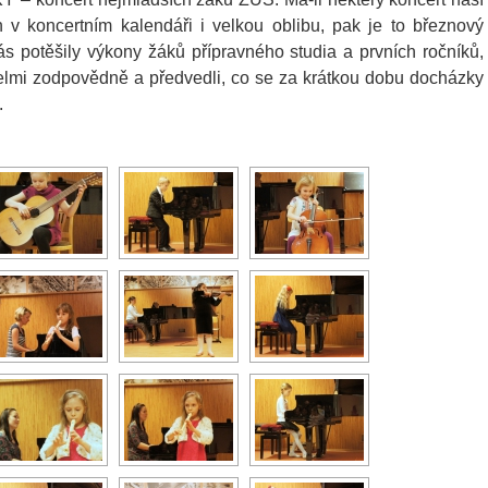
n v koncertním kalendáři i velkou oblibu, pak je to březnový
ás potěšily výkony žáků přípravného studia a prvních ročníků,
 velmi zodpovědně a předvedli, co se za krátkou dobu docházky
.