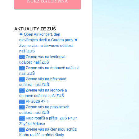
KURZ BALERINKA
AKTUALITY ZE ZUŠ
🌟 Open Air koncert, den
otevřených dveří a Garden party 🌟
Zveme vás na červnové události
naší ZUŠ
▓▓ Zveme vás na květnové
události naší ZUŠ
▓▓ Zveme vás na dubnové události
naší ZUŠ
▓▓ Zveme vás na březnové
události naší ZUŠ
▓▓ Zveme vás na lednové a
únorové události naší ZUŠ
▓▓ PF 2026 🐟 ✨
▓▓ Zveme vás na prosincové
události naší ZUŠ
▓▓ Klub rodičů a přátel ZUŠ PhDr.
Zbyňka Mrkose
▓▓ Zveme vás na členskou schůzi
Klubu rodičů a přátel školy