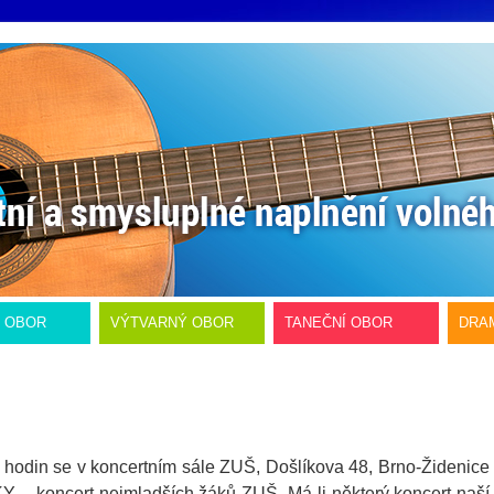
Í OBOR
VÝTVARNÝ OBOR
TANEČNÍ OBOR
DRA
 hodin se v koncertním sále ZUŠ, Došlíkova 48, Brno-Židenice
 koncert nejmladších žáků ZUŠ. Má-li některý koncert naší